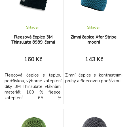
Skladem
Skladem
Fleesová čepice 3M
Zimní čepice Xfer Stripe,
Thinsulate 8989, černá
modrá
160 Kč
143 Kč
Fleecová čepice s teplou
Zimní čepice s kontrastními
podšívkou, výborné zateplení
pruhy a fleecovou podšívkou.
díky 3M Thinsulate vláknům,
materiál: 100 % fleece,
zateplení: 65 %
polypropylen, 35 %
polyester, podšívka: 100 %
polyester