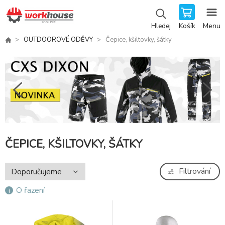
Košík
Menu
Hledej
OUTDOOROVÉ ODĚVY
Čepice, kšiltovky, šátky
ČEPICE, KŠILTOVKY, ŠÁTKY
Filtrování
O řazení