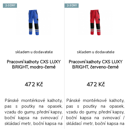
peněženku, zdvojená kolena,
kolena, zadní kapsa s klopou,
2-3 DNY
2-3 DNY
zadní kapsa s klopou, šle s
reflexní pruhy. Doporučené
gumou vzadu, reflexní pruhy.
použití: strojírenství,
Doporučené použití:
stavebnictví, lehký průmysl,
strojírenství, stavebnictví,
automobilový průmysl,
lehký průmysl, automobilový
logistika, skladová
průmysl, logistik
manipulace, spedice, a
skladem u dodavatele
skladem u dodavatele
Pracovní kalhoty CXS LUXY
Pracovní kalhoty CXS LUXY
BRIGHT, modro-černé
BRIGHT, červeno-černé
472 Kč
472 Kč
Pánské montérkové kalhoty,
Pánské montérkové kalhoty,
pas s poutky na opasek,
pas s poutky na opasek,
vzadu do gumy, přední kapsy,
vzadu do gumy, přední kapsy,
boční kapsa na svinovací /
boční kapsa na svinovací /
skládací metr, boční kapsa na
skládací metr, boční kapsa na