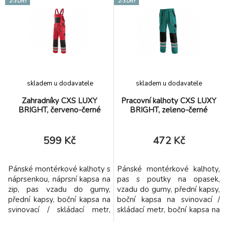
2-3 DNY
2-3 DNY
zadní kapsa s klopou, šle s
zadní kapsa s klopou, šle s
gumou vzadu, reflexní pruhy.
gumou vzadu, reflexní pruhy.
Doporučené použití:
Doporučené použití:
strojírenství, stavebnictví,
strojírenství, stavebnictví,
lehký průmysl, automobilový
lehký průmysl, automobilový
průmysl, logistik
průmysl, logistik
skladem u dodavatele
skladem u dodavatele
Zahradníky CXS LUXY
Pracovní kalhoty CXS LUXY
BRIGHT, červeno-černé
BRIGHT, zeleno-černé
599 Kč
472 Kč
Pánské montérkové kalhoty s
Pánské montérkové kalhoty,
náprsenkou, náprsní kapsa na
pas s poutky na opasek,
zip, pas vzadu do gumy,
vzadu do gumy, přední kapsy,
přední kapsy, boční kapsa na
boční kapsa na svinovací /
svinovací / skládací metr,
skládací metr, boční kapsa na
boční kapsa na mobil /
mobil / peněženku, zdvojená