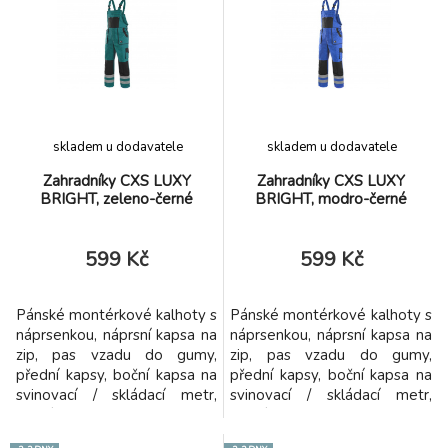
skladem u dodavatele
skladem u dodavatele
Zahradníky CXS LUXY
Zahradníky CXS LUXY
BRIGHT, zeleno-černé
BRIGHT, modro-černé
599 Kč
599 Kč
Pánské montérkové kalhoty s
Pánské montérkové kalhoty s
náprsenkou, náprsní kapsa na
náprsenkou, náprsní kapsa na
zip, pas vzadu do gumy,
zip, pas vzadu do gumy,
přední kapsy, boční kapsa na
přední kapsy, boční kapsa na
svinovací / skládací metr,
svinovací / skládací metr,
boční kapsa na mobil /
boční kapsa na mobil /
peněženku, zdvojená kolena,
peněženku, zdvojená kolena,