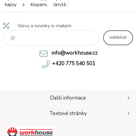
kapsy s klopami, skrytá
náprsní kapsa na zip,
jednoduché boční kapsy, pas
na bocích do gumy, reflexní
Slevy a novinky e-mailem
pruhy. Doporučené použití:
strojírenství, stavebnictví,
odebírat
lehký průmysl, automobilový
průmysl, logistika, skladová
info@workhouse.cz
manipulace, spedic
+420 775 540 501
Další informace
Textové stránky