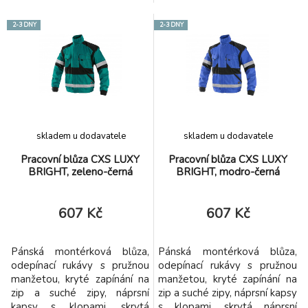
mobil / peněženku, zdvojená
mobil / peněženku, zdvojená
kolena, zadní kapsa s klopou,
kolena, zadní kapsa s klopou,
2-3 DNY
2-3 DNY
reflexní pruhy. Doporučené
reflexní pruhy. Doporučené
použití: strojírenství,
použití: strojírenství,
stavebnictví, lehký průmysl,
stavebnictví, lehký průmysl,
automobilový průmysl,
automobilový průmysl,
logistika, skladová
logistika, skladová
manipulace, spedice, a
manipulace, spedice, a
skladem u dodavatele
skladem u dodavatele
Pracovní blůza CXS LUXY
Pracovní blůza CXS LUXY
BRIGHT, zeleno-černá
BRIGHT, modro-černá
607 Kč
607 Kč
Pánská montérková blůza,
Pánská montérková blůza,
odepínací rukávy s pružnou
odepínací rukávy s pružnou
manžetou, kryté zapínání na
manžetou, kryté zapínání na
zip a suché zipy, náprsní
zip a suché zipy, náprsní kapsy
kapsy s klopami, skrytá
s klopami, skrytá náprsní