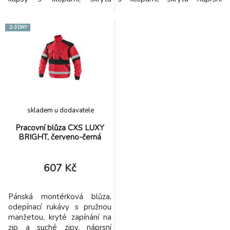
náprsní kapsa na zip,
kapsa na zip, jednoduché
jednoduché boční kapsy, pas
boční kapsy, pas na bocích do
2-3 DNY
na bocích do gumy, reflexní
gumy, reflexní pruhy.
pruhy. Doporučené použití:
Doporučené použití:
strojírenství, stavebnictví,
strojírenství, stavebnictví,
lehký průmysl, automobilový
lehký průmysl, automobilový
průmysl, logistika, skladová
průmysl, logistika, skladová
manipulace, spedic
manipulace, spedic
skladem u dodavatele
Pracovní blůza CXS LUXY
BRIGHT, červeno-černá
607 Kč
Pánská montérková blůza,
odepínací rukávy s pružnou
manžetou, kryté zapínání na
zip a suché zipy, náprsní