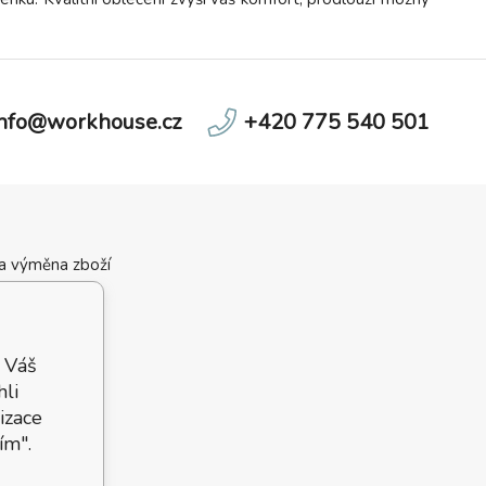
info@workhouse.cz
+420 775 540 501
 a výměna zboží
ní podmínky
velikostí
 podmínky
 Váš
hli
izace
ím".