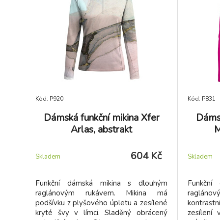
Kód: P920
Kód: P831
Dámská funkční mikina Xfer
Dámsk
Arlas, abstrakt
M
604 Kč
Skladem
Skladem
Funkční dámská mikina s dlouhým
Funkční
raglánovým rukávem. Mikina má
raglánov
podšívku z plyšového úpletu a zesílené
kontrast
kryté švy v límci. Sladěný obrácený
zesílení 