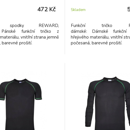
472 Kč
Skladem
ní spodky REWARD,
Funkční tričko R
 Pánské funkční tričko z
dámské: Dámské funkční 
materiálu, vnitřní strana jemně
hřejivého materiálu, vnitřní st
 barevné prošití.
počesaná, barevné prošití.