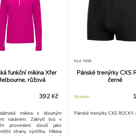
Kód: P696
á funkční mikina Xfer
Pánské trenýrky CXS 
elbourne, růžová
černé
392 Kč
Skladem
 dámská mikina s dlouhým
Pánské trenýrky CXS ROCKY, 
ým rukávem. Zakrytí švů v
ním provedení slouží jako
vnitřní strany výstřihu. Mikina