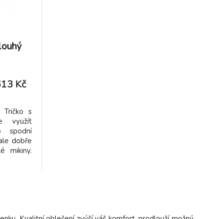
dlouhý
613 Kč
: Tričko s
e využít
o spodní
 ale dobře
é mikiny.
 okamžitě
zlepšují
edchází
ladnutí i
enku. Kvalitní oblečení zvýší váš komfort, prodlouží možný