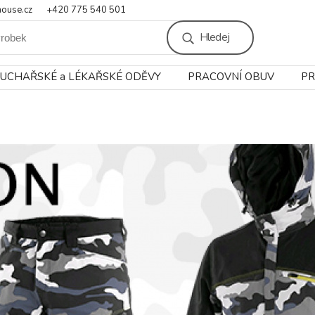
ouse.cz
+420 775 540 501
Hledej
UCHAŘSKÉ a LÉKAŘSKÉ ODĚVY
PRACOVNÍ OBUV
PR