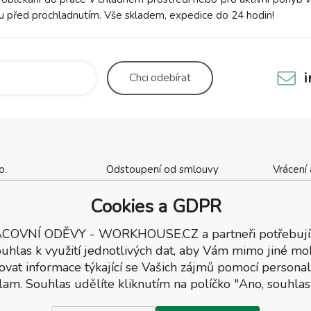
nu před prochladnutím. Vše skladem, expedice do 24 hodin!
Chci
odebírat
o.
Odstoupení od smlouvy
Vrácení
cha 1137
Kontaktní údaje
Obchod
Cookies a GDPR
ý Brod
Výšivka, potisk oděvů
Tabulky 
ka
Dárkové poukazy
Dodací
COVNÍ ODĚVY - WORKHOUSE.CZ a partneři potřebují
7
Reklamační podmínky
uhlas k využití jednotlivých dat, aby Vám mimo jiné mo
137
ovat informace týkající se Vašich zájmů pomocí personal
lam. Souhlas udělíte kliknutím na políčko "Ano, souhlas