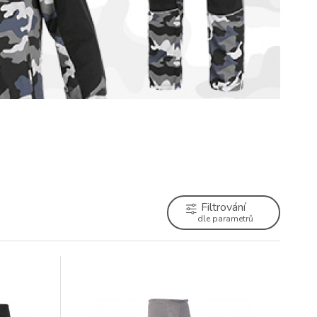
Filtrování
dle parametrů