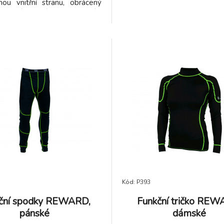
ou vnitřní stranu, obrácený
í zip tón v tónu s reflexním
 manžety s otvorem na palec,
l je lehce delší než přední.
á reflexní detaily na zadním
Kód: P393
ční spodky REWARD,
Funkční tričko REW
pánské
dámské