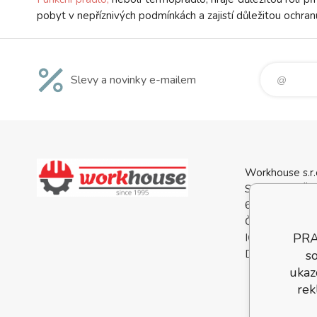
pobyt v nepříznivých podmínkách a zajistí důležitou ochra
Slevy a novinky e-mailem
Workhouse s.r.
Svatopluka Če
688 01 Uhersk
Česká Republi
PRA
IČO: 0556813
so
DIČ: CZ05568
ukaz
rek