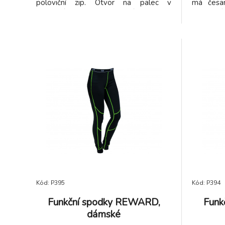
poloviční zip. Otvor na palec v
má česan
manžetách a overlockové švy na
polovičn
rukávech a bočních dílech. Vysoce
detailem,
viditelné logo Roly na levém bočním
zadní dí
dílu.
Mikina m
dílu.
Kód: P395
Kód: P394
Funkční spodky REWARD,
Funk
dámské