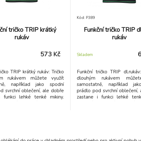
Kód: P389
ční tričko TRIP krátký
Funkční tričko TRIP 
rukáv
rukáv
573 Kč
Skladem
ričko TRIP krátký rukáv: Tričko
Funkční tričko TRIP dl.rukáv
ým rukávem můžete využít
dlouhým rukávem můžet
ně, například jako spodní
samostatně, například jak
d svrchní oblečení, ale dobře
prádlo pod svrchní oblečení,
i funkci lehké tenké mikiny.
zastane i funkci lehké tenk
 prodyšné materiály okamžitě
Kvalitní prodyšné materiály
pot od pokožky a zlepšují
odvádí pot od pokožky a 
aci vzduchu. Předchází
cirkulaci vzduchu. Př
nému pocitu prochladnutí i
nepříjemnému pocitu proch
ápachu.
rozvoji zápachu.
ři oblékání do práce v chladném prostředí nebo pro aktivní pohyb v