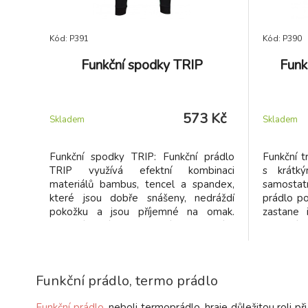
Kód: P391
Kód: P390
Funkční spodky TRIP
Funk
573 Kč
Skladem
Skladem
Funkční spodky TRIP: Funkční prádlo
Funkční t
TRIP využívá efektní kombinaci
s krátk
materiálů bambus, tencel a spandex,
samostat
které jsou dobře snášeny, nedráždí
prádlo po
pokožku a jsou příjemné na omak.
zastane 
Funkční prádlo se díky odolným
Kvalitní
materiálům také dobře udržuje. Můžete
odvádí 
jej prát i v pračce, nemačká se a rychle
cirkul
schne.
nepříjem
Funkční prádlo, termo prádlo
rozvoji z
Funkční prádlo,
neboli termoprádlo, hraje důležitou roli p