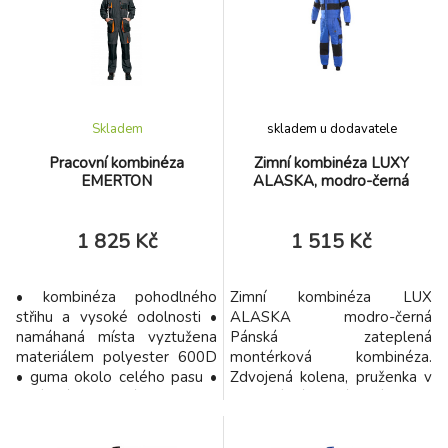
Skladem
skladem u dodavatele
Pracovní kombinéza
Zimní kombinéza LUXY
EMERTON
ALASKA, modro-černá
1 825 Kč
1 515 Kč
• kombinéza pohodlného
Zimní kombinéza LUX
střihu a vysoké odolnosti •
ALASKA modro-černá
namáhaná místa vyztužena
Pánská zateplená
materiálem polyester 600D
montérková kombinéza.
• guma okolo celého pasu •
Zdvojená kolena, pruženka v
zesílená zdvojená kolena pro
bederní části, náprsní kapsy,
vložení nákoleníků • poutko
boční kapsa na metr, kryté
na kladivo • vyrobené pro
zapínaní. Nohavice a rukávy