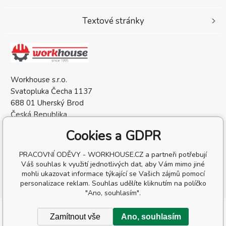
Textové stránky
Workhouse s.r.o.
Svatopluka Čecha 1137
688 01 Uherský Brod
Česká Republika
IČO: 05568137
Cookies a GDPR
DIČ: CZ05568137
PRACOVNÍ ODĚVY - WORKHOUSE.CZ a partneři potřebují
Váš souhlas k využití jednotlivých dat, aby Vám mimo jiné
mohli ukazovat informace týkající se Vašich zájmů pomocí
personalizace reklam. Souhlas udělíte kliknutím na políčko
"Ano, souhlasím".
Copyright © 2026 Workhouse s.r.o.
Zamítnout vše
Ano, souhlasím