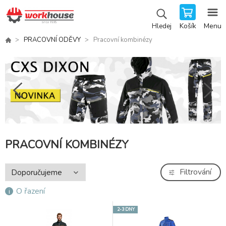
Košík
Menu
Hledej
PRACOVNÍ ODĚVY
Pracovní kombinézy
PRACOVNÍ KOMBINÉZY
Filtrování
O řazení
2-3 DNY