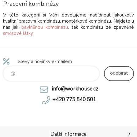
oranžové. Velikost 62; 64 -
Pracovní kombinézy
doba dodání 2-3 dny Ostatní
velikosti skladem
V této kategorii si Vám dovolujeme nabídnout jakoukoliv
kvalitní pracovní kombinézu, montérkové kombinézu. Najdete u
nás jak
bavlněnou kombinézu
, tak kombinézu ze zpevněné
směsové látky
.
Slevy a novinky e-mailem
odebírat
info@workhouse.cz
+420 775 540 501
Další informace