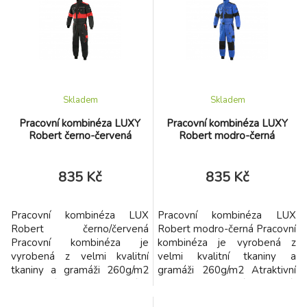
náročné podmínky
do manžety. Na zádech široký
černý pruh látky pro Vaše
logo. Svrchní materiál: 100%
bavlna, 260 g/m2, výplň -
duté vlákno 100% polyester,
podšívka -
Skladem
Skladem
Pracovní kombinéza LUXY
Pracovní kombinéza LUXY
Robert černo-červená
Robert modro-černá
835 Kč
835 Kč
Pracovní kombinéza LUX
Pracovní kombinéza LUX
Robert černo/červená
Robert modro-černá Pracovní
Pracovní kombinéza je
kombinéza je vyrobená z
vyrobená z velmi kvalitní
velmi kvalitní tkaniny a
tkaniny a gramáži 260g/m2
gramáži 260g/m2 Atraktivní
Atraktivní kombinace černé a
kombinace modré a černé.
červené.
Velikost 64 na objednávku