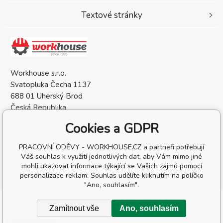
princip spočívá v přenosu daného grafického prvku na
elastickou vinylovou (hladká) či flockovou (imitace
Textové stránky
semiše) fólii, kdy po vyřezání a separaci nežádoucího
materiálu je tento grafický prvek přenesen za pomocí
termolisu na vybraný textil. Tuto technologii nelze
aplikovat na pogumované a fleece oděvy. Nevýhodou je
omezený výběr barev, nelze tvořit extrémně malá loga
nebo tenké kontury.
Workhouse s.r.o.
Svatopluka Čecha 1137
688 01 Uherský Brod
Česká Republika
IČO: 05568137
Cookies a GDPR
DIČ: CZ05568137
PRACOVNÍ ODĚVY - WORKHOUSE.CZ a partneři potřebují
Váš souhlas k využití jednotlivých dat, aby Vám mimo jiné
mohli ukazovat informace týkající se Vašich zájmů pomocí
personalizace reklam. Souhlas udělíte kliknutím na políčko
"Ano, souhlasím".
Copyright © 2026 Workhouse s.r.o.
Zamítnout vše
Ano, souhlasím
Všechna práva vyhrazena.