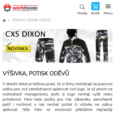
Košík
Menu
Hledej
VÝŠIVKA, POTISK ODĚVŮ
VÝŠIVKA, POTISK ODĚVŮ
V dnešní době je běžnou praxí, že si firmy nechávají na pracovní
oděvy pro své zaměstnance aplikovat své logo. Je už jenom na
rozhodniutí managmentu, jestli si logo nechají vyšít nebo
potisknout. Mezi naše služby pro Vás, zákazníky, samořejmé
patří i možnost u nás nechat potisk či výšivku na oděvy
apikovat. Níže Vám ve stručnosti přiblížíme nejčastěji
používané a námi nabízené technologie.