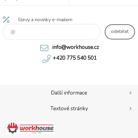
vesta vyžaduje např. v
dopravě. Technickou
dokumentaci včetně rozměrů
Slevy a novinky e-mailem
produktu naleznete zde
odebírat
info@workhouse.cz
+420 775 540 501
Další informace
Textové stránky