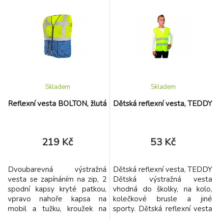
Skladem
Skladem
Reflexní vesta BOLTON, žlutá
Dětská reflexní vesta, TEDDY
219 Kč
53 Kč
Dvoubarevná výstražná
Dětská reflexní vesta, TEDDY
vesta se zapínáním na zip, 2
Dětská výstražná vesta
spodní kapsy kryté patkou,
vhodná do školky, na kolo,
vpravo nahoře kapsa na
kolečkové brusle a jiné
mobil a tužku, kroužek na
sporty. Dětská reflexní vesta
přichycení ID karty, vlevo
je vyrbena ze 100%