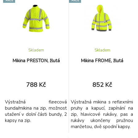
AKCE
AKCE
dokumentaci včetně rozměrů
reflexní pásky, kontrastní
produktu naleznete zde
oranžové a reflexní doplňky,
vnitřní náprsní kapsa,
stahování v dolním okraji,
odolnost materiálu proti
průniku vody 2000 mm.
Skladem
Skladem
Mikina PRESTON, žlutá
Mikina FROME, žlutá
788 Kč
852 Kč
Výstražná fleecová
Výstražná mikina s reflexními
bunda/mikina na zip, možnost
pruhy a kapucí, zapínání na
utažení v dolní části bundy, 2
zip, hlavicové rukávy, pas a
kapsy na zip.
rukávy ukončeny pružnou
manžetou, dvě spodní kapsy.