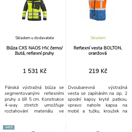
Skladem u dodavatele
Skladem
Blůza CXS NAOS HV, černo/
Reflexní vesta BOLTON,
žlutá, reflexní pruhy
oranžová
1 531 Kč
219 Kč
Pánská výstražná blůza se
Dvoubarevná výstražná
segmentovanými reflexními
vesta se zapínáním na zip, 2
pruhy o šíři 5 cm. Konstrukce
spodní kapsy kryté patkou,
4-way stretch umožňuje
vpravo nahoře kapsa na
roztahování materiálu ve
mobil a tužku, kroužek na
všech čtyřech směrech a tím i
přichycení ID karty, vlevo
snadný a volný pohyb.
nahoře průhledná kapsička na
AKCE
ID kartu, reflexní pásky kolem