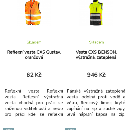
těla i přes ramena. Moderní a
víceučelový design zajišťuje
bezpečnost, pohodlí i
praktičnost. Spodní modrá
část vesty chrání vestu, aby
bylo znečištění méně
viditelné.
Skladem
Skladem
Reflexní vesta CXS Gustav,
Vesta CXS BENSON,
oranžová
výstražná, zateplená
62 Kč
946 Kč
Reflexní vesta Reflexní
Pánská výstražná zateplená
vesta: Reflexní výstražná
vesta, odolná proti vodě a
vesta vhodná pro práci se
větru, fleecový límec, kryté
sníženou viditelností a nebo
zapínání na zip a suché zipy,
pro práci kde se reflexní
levá náprsní kapsa na zip,
vesta vyžaduje např. v
pravá krytá klopou, boční
dopravě. Technickou
kapsy na zip, segmentované