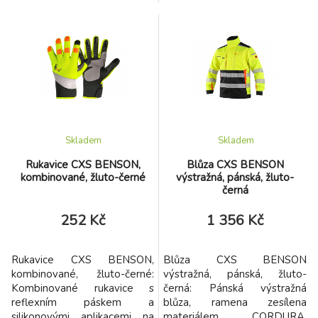
oranžové a reflexní doplňky,
pravá krytá klopou, boční
vnitřní náprsní kapsa, vnitřní
kapsy na zip, segmentované
manžety v rukávech,
reflexní pásky, kontrastní
stahování v dolním okraji,
oranžové a reflexní doplňky,
TPU membrána, odolnost
vnitřní náprsní kapsa,
materiálu proti průniku vody
stahování v dolním okraji,
5 000 mm mimo oblast švů,
odolnost materiálu proti
paropropustnost 3 000
průniku vody 2000 mm.
g/m2/24h.
Skladem
Skladem
Rukavice CXS BENSON,
Blůza CXS BENSON
kombinované, žluto-černé
výstražná, pánská, žluto-
černá
252 Kč
1 356 Kč
Rukavice CXS BENSON,
Blůza CXS BENSON
kombinované, žluto-černé:
výstražná, pánská, žluto-
Kombinované rukavice s
černá: Pánská výstražná
reflexním páskem a
blůza, ramena zesílena
silikonovými aplikacemi na
materiálem CORDURA,