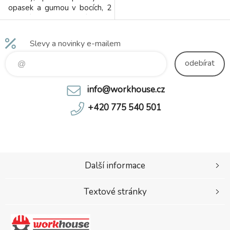
opasek a gumou v bocích, 2
přední kapsy, 2 zadní kapsy,
jedna s klopou, kryté přední
zapínání na zip, boční
Slevy a novinky e-mailem
multifunkční kapsy, kolena
zesílena materiálem
odebírat
CORDURA s možností
vložení kolenních výztuh,
info@workhouse.cz
spodní část nohavic
vyztužena materiálem
+420 775 540 501
CORDURA, segmentované
reflexní pásky (šíře 5 cm),
kontrastní oranžové a reflexní
doplňky. Doporučené použití:
stavebnictví, silničáři, údržba,
logistika, letecká a lodní
Další informace
doprava.
Textové stránky