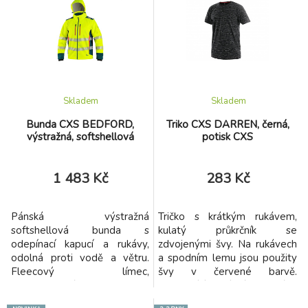
Skladem
Skladem
Bunda CXS BEDFORD,
Triko CXS DARREN, černá,
výstražná, softshellová
potisk CXS
1 483 Kč
283 Kč
Pánská výstražná
Tričko s krátkým rukávem,
softshellová bunda s
kulatý průkrčník se
odepínací kapucí a rukávy,
zdvojenými švy. Na rukávech
odolná proti vodě a větru.
a spodním lemu jsou použity
Fleecový límec,
švy v červené barvě.
regulovatelné manžety na
Zpevňující krční páska také v
rukávech, vnitřní elastické
červené barvě. Tričko je