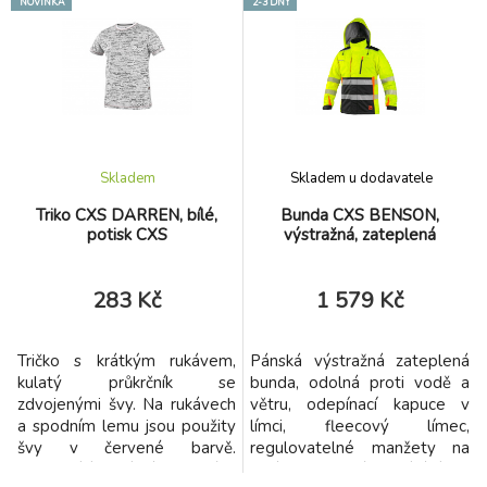
NOVINKA
2-3 DNY
manžety s otvorem na prst,
označeno logem naší
náprsní a boční kapsy na zip, v
obchodní značky na rukávu a
pravé náprsní kapse
v bočním švu všitým štítkem.
odnímatelné pouzdro na ID
Látka je celoplošně potištěna
kartu, segmentované reflexní
s finální silikonovou úpravou
pásky, kontrastní HV červené
materiálu, která zajišťuje vyšší
a petrolejové doplňky, vnitřní
měkkost a pružnost,
náprsní kapsa, stahování v
rozměrovou stálost a
Skladem
Skladem u dodavatele
dolním okraji, TPU membrána,
omezuje žmolkovatění.
odolnost materiálu proti
Triko CXS DARREN, bílé,
Bunda CXS BENSON,
průniku vody 8000 mm mimo
potisk CXS
výstražná, zateplená
oblast švů, paropropustnost
3000 g/m2/24h.
283 Kč
1 579 Kč
Tričko s krátkým rukávem,
Pánská výstražná zateplená
kulatý průkrčník se
bunda, odolná proti vodě a
zdvojenými švy. Na rukávech
větru, odepínací kapuce v
a spodním lemu jsou použity
límci, fleecový límec,
švy v červené barvě.
regulovatelné manžety na
Zpevňující krční páska také v
rukávech, kryté zapínání na