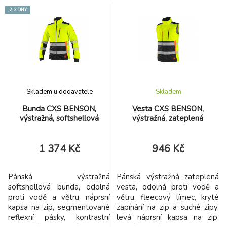
červené barvě. Tričko je
zip a suché zipy, levá náprsní
2-3 DNY
označeno logem naší
kapsa na zip, pravá krytá
obchodní značky na rukávu a
klopou, boční kapsy na
v bočním švu všitým štítkem.
zip, segmentované reflexní
Látka je celoplošně potištěna
pásky, kontrastní oranžové a
s finální silikonovou úpravou
reflexní doplňky, vnitřní
materiálu, která zajišťuje vyšší
náprsní kapsa, stahování v
měkkost a pružnost,
dolním okraji, odolnost
rozměrovou stálost a
materiálu proti průniku vody
Skladem u dodavatele
Skladem
omezuje žmolkovatění.
2000 mm.
Bunda CXS BENSON,
Vesta CXS BENSON,
výstražná, softshellová
výstražná, zateplená
1 374 Kč
946 Kč
Pánská výstražná
Pánská výstražná zateplená
softshellová bunda, odolná
vesta, odolná proti vodě a
proti vodě a větru, náprsní
větru, fleecový límec, kryté
kapsa na zip, segmentované
zapínání na zip a suché zipy,
reflexní pásky, kontrastní
levá náprsní kapsa na zip,