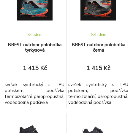
Skladem
Skladem
BREST outdoor polobotka
BREST outdoor polobotka
tyrkysová
černá
1 415 Kč
1 415 Kč
svršek syntetický s TPU
svršek syntetický s TPU
potiskem, podšívka
potiskem, podšívka
termoizolační, paropropustná,
termoizolační, paropropustná,
voděodolná podšívka
voděodolná podšívka