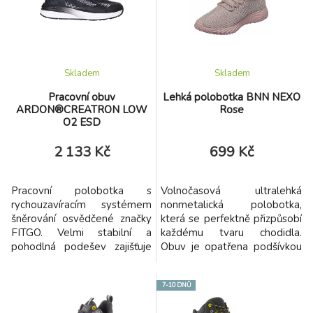
Skladem
Skladem
Pracovní obuv
Lehká polobotka BNN NEXO
ARDON®CREATRON LOW
Rose
O2 ESD
2 133 Kč
699 Kč
Pracovní polobotka s
Volnočasová ultralehká
rychouzavíracím systémem
nonmetalická polobotka,
šněrování osvědčené značky
která se perfektně přizpůsobí
FITGO. Velmi stabilní a
každému tvaru chodidla.
pohodlná podešev zajišťuje
Obuv je opatřena podšívkou
bezpečnost v různých typech
pouze v patní části, což
venkovního terénu. Svršek
zajišťuje výbornou prodyšnost
7-10 DNŮ
obuvi má nadstandardní
a tím i pocit svěžesti
odolnost vůči mechanickému
chodidel. Své využití nalezne