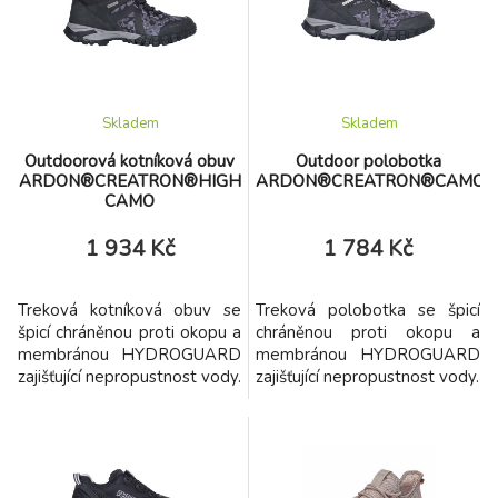
Skladem
Skladem
Outdoorová kotníková obuv
Outdoor polobotka
ARDON®CREATRON®HIGH
ARDON®CREATRON®CAMO
CAMO
1 934 Kč
1 784 Kč
Treková kotníková obuv se
Treková polobotka se špicí
špicí chráněnou proti okopu a
chráněnou proti okopu a
membránou HYDROGUARD
membránou HYDROGUARD
zajišťující nepropustnost vody.
zajišťující nepropustnost vody.