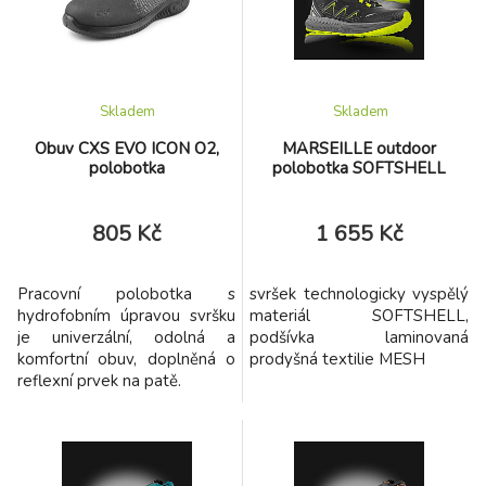
Skladem
Skladem
Obuv CXS EVO ICON O2,
MARSEILLE outdoor
polobotka
polobotka SOFTSHELL
805 Kč
1 655 Kč
Pracovní polobotka s
svršek technologicky vyspělý
hydrofobním úpravou svršku
materiál SOFTSHELL,
je univerzální, odolná a
podšívka laminovaná
komfortní obuv, doplněná o
prodyšná textilie MESH
reflexní prvek na patě.