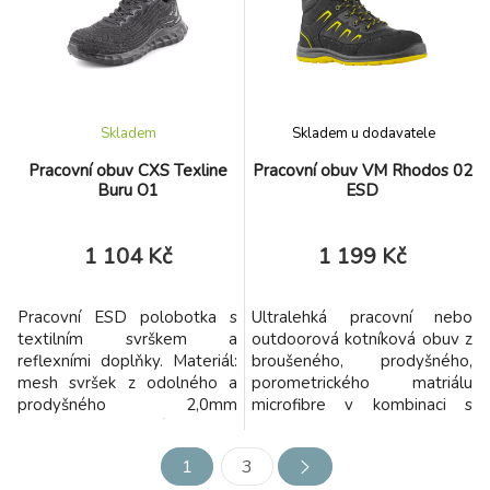
namáhání.
při trávení volného času v
suchém vnitřním i venkovním
prostředí. Obuv není
testována a ani vhodná pro
pracovní využití!
Skladem
Skladem u dodavatele
Pracovní obuv CXS Texline
Pracovní obuv VM Rhodos 02
Buru O1
ESD
1 104 Kč
1 199 Kč
Pracovní ESD polobotka s
Ultralehká pracovní nebo
textilním svrškem a
outdoorová kotníková obuv z
reflexními doplňky. Materiál:
broušeného, prodyšného,
mesh svršek z odolného a
porometrického matriálu
prodyšného 2,0mm
microfibre v kombinaci s
polyesteru pratelného do 30
textilem.
°C, PU doplňky, prodyšná
1
3
podšívka z netkané textilie,