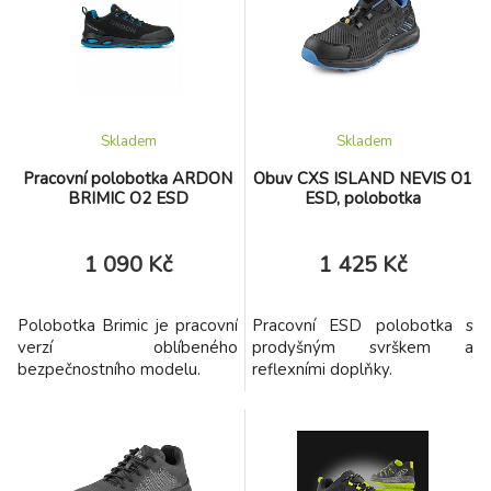
Skladem
Skladem
Pracovní polobotka ARDON
Obuv CXS ISLAND NEVIS O1
BRIMIC O2 ESD
ESD, polobotka
1 090 Kč
1 425 Kč
Polobotka Brimic je pracovní
Pracovní ESD polobotka s
verzí oblíbeného
prodyšným svrškem a
bezpečnostního modelu.
reflexními doplňky.