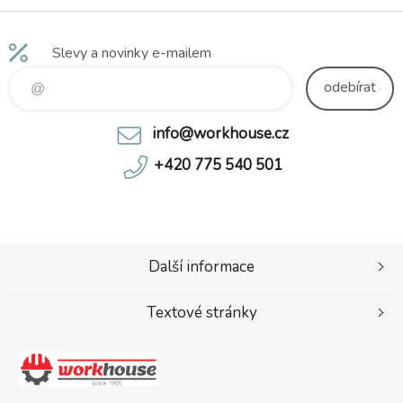
vnitřní zesílení paty
mikrovláknem, podešev: PU,
protiskluzová, olejivzdorná,
Slevy a novinky e-mailem
antistatická.
odebírat
info@workhouse.cz
+420 775 540 501
Další informace
Textové stránky