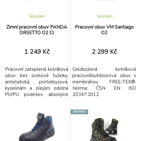
podlaze se zředěným
mýdlovým roztokem
Skladem
Skladem
Zimní pracovní obuv PANDA
Pracovní obuv VM Santiago
ORSETTO O2 Cl
O2
1 249 Kč
2 299 Kč
Pracovní zateplená kotníková
Celokožená kotníková
obuv bez ocelové tužinky,
pracovní/outdoorová obuv s
antistatická, protiskluzová,
membránou FREE-TEX®.
kyselinám a olejům odolná
Norma: ČSN EN ISO
PU/PU podešev, absorpce
20347:2012
energie v patě, voděodolný
prodyšný kožený svršek a
NOVINKA
reflexní prvky pro zvýšenou
viditelnost.