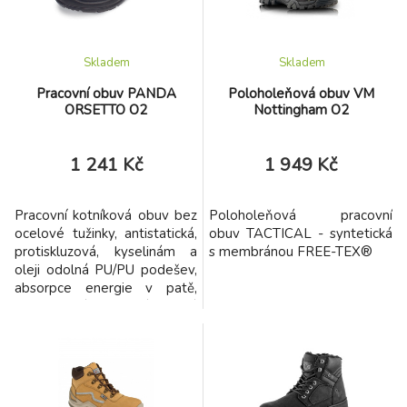
Skladem
Skladem
Pracovní obuv PANDA
Poloholeňová obuv VM
ORSETTO O2
Nottingham O2
1 241 Kč
1 949 Kč
Pracovní kotníková obuv bez
Poloholeňová pracovní
ocelové tužinky, antistatická,
obuv TACTICAL - syntetická
protiskluzová, kyselinám a
s membránou FREE-TEX®
oleji odolná PU/PU podešev,
absorpce energie v patě,
voděodolný prodyšný kožený
svršek a reflexní prvky pro
zvýšenou viditelnost.