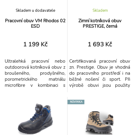
Skladem u dodavatele
Skladem
Pracovní obuv VM Rhodos 02
Zimní kotníková obuv
ESD
PRESTIGE, černá
1 199 Kč
1 693 Kč
Ultralehká pracovní nebo
Certifikovaná pracovní obuv
outdoorová kotníková obuv z
zn. Prestige. Obuv je vhodná
broušeného, prodyšného,
do pracovního prostředí i na
porometrického matriálu
běžné nošení či sport. Při
microfibre v kombinaci s
výrobě obuvi jsou použity
textilem.
nejkvalitnější materiály
zajišťující dlouhou životnost.
NOVINKA
Kvalita zpracování obuvi je
garantována originální
výrobou ve Zlíně - městě
obuvi. Odolnost proti
uklouznutí SRA - obuv
testována na keramické