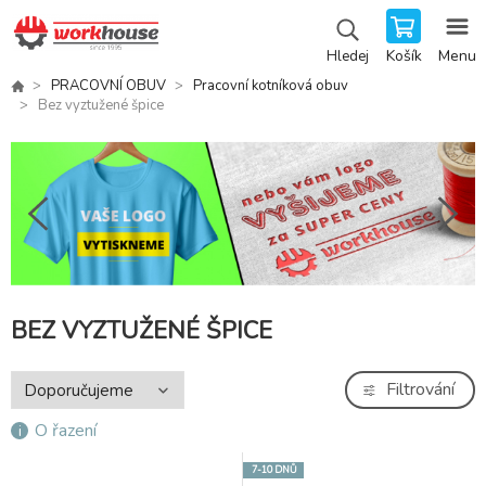
Košík
Menu
Hledej
PRACOVNÍ OBUV
Pracovní kotníková obuv
Bez vyztužené špice
BEZ VYZTUŽENÉ ŠPICE
Filtrování
O řazení
7-10 DNŮ