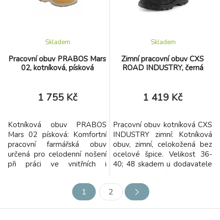
Skladem
Skladem
Pracovní obuv PRABOS Mars
Zimní pracovní obuv CXS
02, kotníková, písková
ROAD INDUSTRY, černá
1 755 Kč
1 419 Kč
Kotníková obuv PRABOS
Pracovní obuv kotníková CXS
Mars 02 písková: Komfortní
INDUSTRY zimní: Kotníková
pracovní farmářská obuv
obuv, zimní, celokožená bez
určená pro celodenní nošení
ocelové špice. Velikost 36-
při práci ve vnitřních i
40; 48 skadem u dodavatele
venkovních prostorách.
- expedice do týdne!
1
2