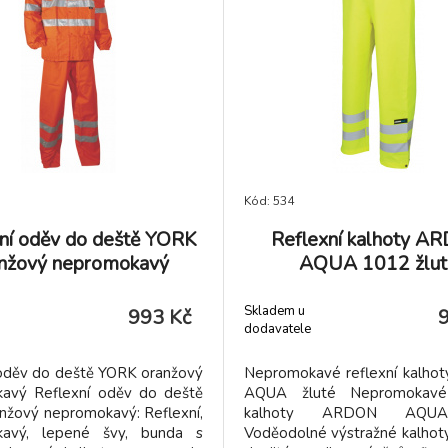
Kód: 534
ní oděv do deště YORK
Reflexní kalhoty A
nžový nepromokavý
AQUA 1012 žlut
Skladem u
993 Kč
dodavatele
 oděv do deště YORK oranžový
Nepromokavé reflexní kalh
avý Reflexní oděv do deště
AQUA žluté Nepromokavé 
nžový nepromokavý: Reflexní,
kalhoty ARDON AQUA
kavý, lepené švy, bunda s
Voděodolné výstražné kalhoty