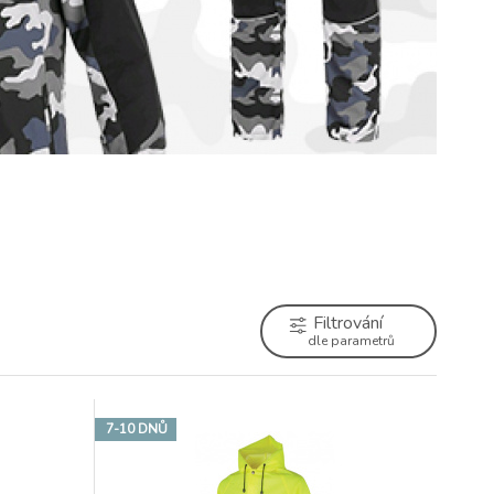
Filtrování
dle parametrů
7-10 DNŮ