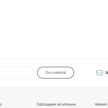
Chci
odebírat
o.
Odstoupení od smlouvy
Vrácení