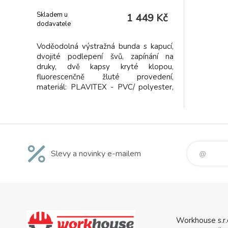
Skladem u
1 449 Kč
dodavatele
Voděodolná výstražná bunda s kapucí,
dvojité podlepení švů, zapínání na
druky, dvě kapsy kryté klopou,
fluorescenčně žluté provedení,
materiál: PLAVITEX - PVC/ polyester,
350 g/m2, vel. M - XXXL
Slevy a novinky e-mailem
Workhouse s.r.