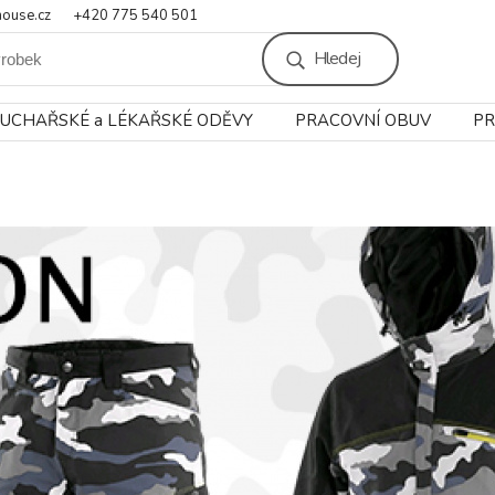
ouse.cz
+420 775 540 501
Hledej
UCHAŘSKÉ a LÉKAŘSKÉ ODĚVY
PRACOVNÍ OBUV
PR