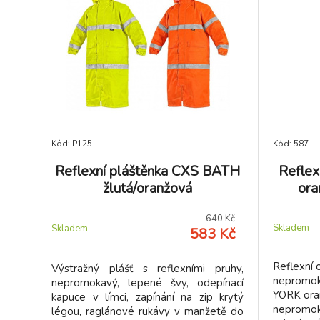
Kód: P125
Kód: 587
Reflexní pláštěnka CXS BATH
Reflex
žlutá/oranžová
ora
640 Kč
Skladem
Skladem
583 Kč
Reflexní
Výstražný plášť s reflexními pruhy,
nepromok
nepromokavý, lepené švy, odepínací
YORK ora
kapuce v límci, zapínání na zip krytý
nepromo
légou, raglánové rukávy v manžetě do