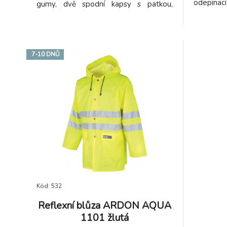
odepínac
gumy, dvě spodní kapsy s patkou,
gumy, v
větrání na zádech. Plášť je složen v
polyester
praktickém balení na zip. Délka pláště
120 cm.
7-10 DNŮ
Kód: 532
Reflexní blůza ARDON AQUA
1101 žlutá