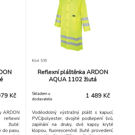
Kód: 535
RDON
Reflexní pláštěnka ARDON
é
AQUA 1102 žlutá
Skladem u
979 Kč
1 489 Kč
dodavatele
oty ARDON
Voděodolný výstražný plášť s kapucí,
reflexní
PVC/polyester, dvojité podlepení švů,
 žluté:
zapínání na druky, dvě kapsy kryté
 do pasu,
klopou, fluorescenčně žluté provedení,