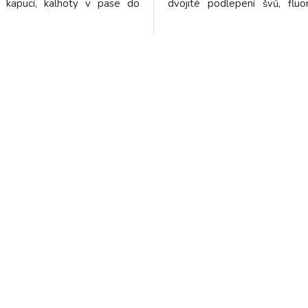
í kapucí, kalhoty v pase do
dvojité podlepení švů, fluo
 praktickém balení. 100%
žluté, v pase na gumu, nas
 Oxford s PU impregnací
šířka nohavic, materiál: P
PVC/polyester, 350 g/m2, 
XXXL.