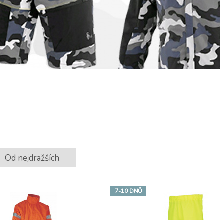
Od nejdražších
7-10 DNŮ