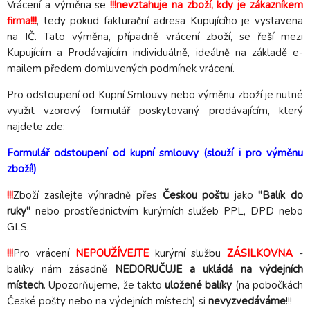
Vrácení a výměna se
!!!
nevztahuje na zboží, kdy je zákazníkem
firma!!!
, tedy pokud fakturační adresa Kupujícího je vystavena
na IČ. Tato výměna, případně vrácení zboží, se řeší mezi
Kupujícím a Prodávajícím individuálně, ideálně na základě e-
mailem předem domluvených podmínek vrácení.
Pro odstoupení od Kupní Smlouvy nebo výměnu zboží je nutné
využit vzorový formulář poskytovaný prodávajícím, který
najdete zde:
Formulář odstoupení od kupní smlouvy (slouží i pro výměnu
zboží!)
!!!
Zboží zasílejte výhradně přes
Českou poštu
jako
"Balík do
ruky"
nebo prostřednictvím kurýrních služeb PPL, DPD nebo
GLS.
!!!
Pro vrácení
NEPOUŽÍVEJTE
kurýrní službu
ZÁSILKOVNA
-
balíky nám zásadně
NEDORUČUJE a ukládá na výdejních
místech
. Upozorňujeme, že takto
uložené balíky
(na pobočkách
České pošty nebo na výdejních místech) si
nevyzvedáváme
!!!