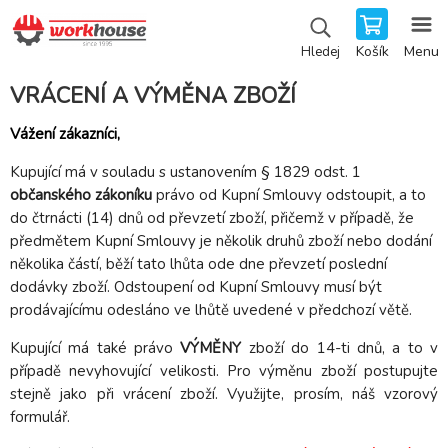
Košík
Menu
Hledej
VRÁCENÍ A VÝMĚNA ZBOŽÍ
Vážení zákazníci,
Kupující má v souladu s ustanovením § 1829 odst. 1
občanského zákoníku
právo od Kupní Smlouvy odstoupit, a to
do čtrnácti (14) dnů od převzetí zboží, přičemž v případě, že
předmětem Kupní Smlouvy je několik druhů zboží nebo dodání
několika částí, běží tato lhůta ode dne převzetí poslední
dodávky zboží. Odstoupení od Kupní Smlouvy musí být
prodávajícímu odesláno ve lhůtě uvedené v předchozí větě.
Kupující má také právo
VÝMĚNY
zboží do 14-ti dnů, a to v
případě nevyhovující velikosti. Pro výměnu zboží postupujte
stejně jako při vrácení zboží. Využijte, prosím, náš vzorový
formulář.