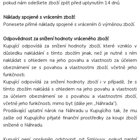
pokud nám odešlete zboží zpět před uplynutím 14 dnů.
Náklady spojené s vrácením zboží:
Ponesete přímé náklady spojené s vrácením či výměnou zboží.
Odpovědnost za snížení hodnoty vráceného zboží:
Kupující odpovídá za snížení hodnoty zboží, které vzniklo v
důsledku nakládání s tímto zbožím jinak, než je nutné s ním
nakládat s ohledem na jeho povahu a vlastnosti za účelem
obeznámení se s povahou a vlastnostmi zboží, včetně jeho
funkčnosti.
Kupující odpovídá za snížení hodnoty zboží i v případě, že s
tímto zbožím nakládá s ohledem na jeho povahu a vlastnosti
za účelem obeznámení se s povahou a vlastnostmi zboží,
včetně jeho funkčnosti, mimo byt (dále jen „Náhrada“).
Prodávající uplatní nárok na Náhradu u Kupujícího tak, že mu
zašle od Kupujícího přijaté finanční prostředky za koupi zboží
snížené o Náhradu.
Kupující není oprávněn odstoupit od Smlouvy, pokud naplní