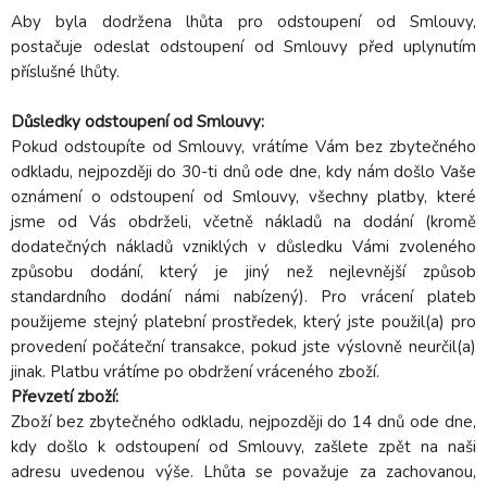
Aby byla dodržena lhůta pro odstoupení od Smlouvy,
postačuje odeslat odstoupení od Smlouvy před uplynutím
příslušné lhůty.
Důsledky odstoupení od Smlouvy:
Pokud odstoupíte od Smlouvy, vrátíme Vám bez zbytečného
odkladu, nejpozději do 30-ti dnů ode dne, kdy nám došlo Vaše
oznámení o odstoupení od Smlouvy, všechny platby, které
jsme od Vás obdrželi, včetně nákladů na dodání (kromě
dodatečných nákladů vzniklých v důsledku Vámi zvoleného
způsobu dodání, který je jiný než nejlevnější způsob
standardního dodání námi nabízený). Pro vrácení plateb
použijeme stejný platební prostředek, který jste použil(a) pro
provedení počáteční transakce, pokud jste výslovně neurčil(a)
jinak. Platbu vrátíme po obdržení vráceného zboží.
Převzetí zboží:
Zboží bez zbytečného odkladu, nejpozději do 14 dnů ode dne,
kdy došlo k odstoupení od Smlouvy, zašlete zpět na naši
adresu uvedenou výše. Lhůta se považuje za zachovanou,