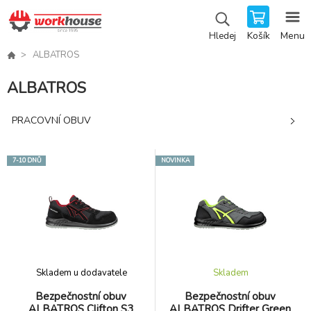
Košík
Menu
Hledej
ALBATROS
ALBATROS
PRACOVNÍ OBUV
7-10 DNŮ
NOVINKA
Skladem u dodavatele
Skladem
Bezpečnostní obuv
Bezpečnostní obuv
ALBATROS Clifton S3
ALBATROS Drifter Green