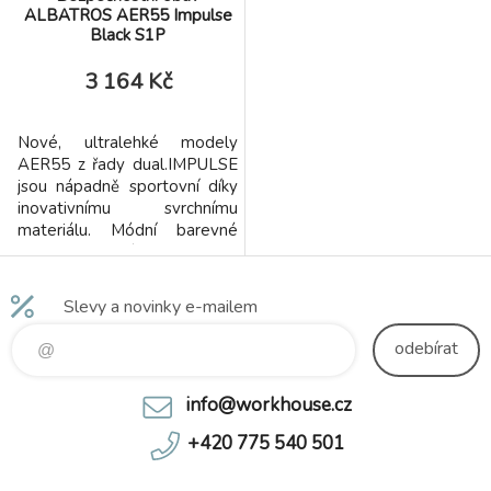
ALBATROS AER55 Impulse
Black S1P
3 164 Kč
Nové, ultralehké modely
AER55 z řady dual.IMPULSE
jsou nápadně sportovní díky
inovativnímu svrchnímu
materiálu. Módní barevné
kombinace a nápis AER55 na
vnitřní straně boty jsou
dalšími moderními
Slevy a novinky e-mailem
designovými prvky. Jako
obvykle přicházejí nové
odebírat
modely také s duální
pěnovou mezipodešví
info@workhouse.cz
IMPULSE.FOAM s
návratností energie až 55 %
+420 775 540 501
pro práci bez únavy a
maximální pohodlí.