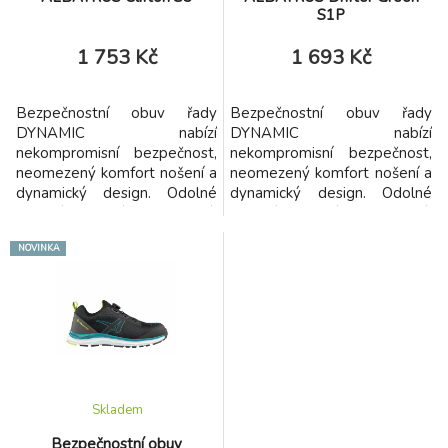
S1P
1 753 Kč
1 693 Kč
Bezpečnostní obuv řady
Bezpečnostní obuv řady
DYNAMIC nabízí
DYNAMIC nabízí
nekompromisní bezpečnost,
nekompromisní bezpečnost,
neomezený komfort nošení a
neomezený komfort nošení a
dynamický design. Odolné
dynamický design. Odolné
svrchní materiály a pružná,
svrchní materiály a pružná,
profilovaná DUO-PU
profilovaná DUO-PU
NOVINKA
podešev spojují přesně ty
podešev spojují přesně ty
vlastnosti, které
vlastnosti, které
bezpečnostní obuv potřebuje
bezpečnostní obuv potřebuje
pro všestranné použití na
pro všestranné použití na
stavbě v řemesle, v logistice
stavbě v řemesle, v logistice
nebo v průmyslu.
nebo v průmyslu.
Skladem
Bezpečnostní obuv