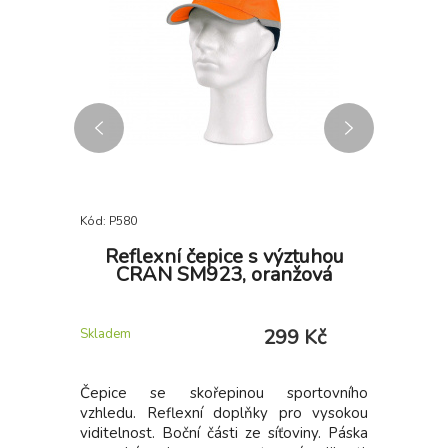
Kód: P580
Kód: i355_
 BRITA
Reflexní čepice s výztuhou
Prac
uretanu
CRAN SM923, oranžová
Kč
299 Kč
Skladem
Skladem
raktické
Čepice se skořepinou sportovního
Pletené
ukavice z
vzhledu. Reflexní doplňky pro vysokou
(15GG), 
s prsty a
viditelnost. Boční části ze síťoviny. Páska
prstech a