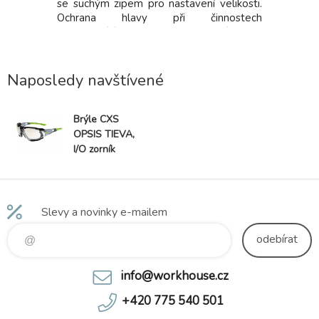
neobsahuje
se suchým zipem pro nastavení velikosti.
propustná,
Ochrana hlavy při činnostech
rukou při
nevyžadujících přilbu. Neslouží jako
ti prstů.
náhrada přilby.
 sekačkou,
r
Naposledy navštívené
Brýle CXS
OPSIS TIEVA,
I/O zorník
Slevy a novinky e-mailem
odebírat
info@workhouse.cz
+420 775 540 501