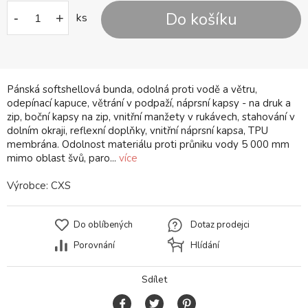
Do košíku
-
+
ks
Pánská softshellová bunda, odolná proti vodě a větru,
odepínací kapuce, větrání v podpaží, náprsní kapsy - na druk a
zip, boční kapsy na zip, vnitřní manžety v rukávech, stahování v
dolním okraji, reflexní doplňky, vnitřní náprsní kapsa, TPU
membrána. Odolnost materiálu proti průniku vody 5 000 mm
mimo oblast švů, paro...
více
Výrobce:
CXS
Do oblíbených
Dotaz prodejci
Porovnání
Hlídání
Sdílet