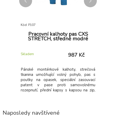
Kód: P107
Kód: P629
nská,
Pracovní kalhoty pas CXS
Bunda
STRETCH, středně modré
 Kč
987 Kč
Skladem
Skladem u 
 a rukávy
Pánské montérkové kalhoty, strečová
Pánská so
 zesílené
tkanina umožňující volný pohyb, pas s
vodě a vě
sa na zip,
poutky na opasek, speciální zasouvací
podpaží, 
ňky.
patent v pase proti samovolnému
boční ka
rozepnutí, přední kapsy s kapsou na zip,
rukávech
multifunkční kapsy na obou stranách,
reflexní d
kolena zesílena 600D polyesterem
membrána
průniku 
paropropu
Naposledy navštívené