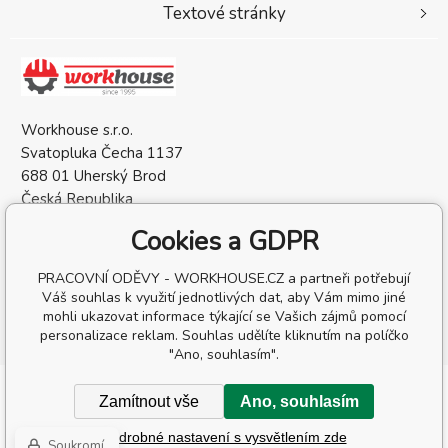
Textové stránky
Workhouse s.r.o.
Svatopluka Čecha 1137
688 01 Uherský Brod
Česká Republika
IČO: 05568137
Cookies a GDPR
DIČ: CZ05568137
PRACOVNÍ ODĚVY - WORKHOUSE.CZ a partneři potřebují
Váš souhlas k využití jednotlivých dat, aby Vám mimo jiné
mohli ukazovat informace týkající se Vašich zájmů pomocí
personalizace reklam. Souhlas udělíte kliknutím na políčko
"Ano, souhlasím".
Copyright © 2026 Workhouse s.r.o.
Zamítnout vše
Ano, souhlasím
Všechna práva vyhrazena.
Podrobné nastavení s vysvětlením zde
Tvorba a pronájem eshopů
BINARGON.cz
-
Mapa stránek
Soukromí