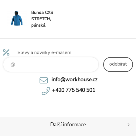
Bunda CXS
STRETCH,
pánská,
softshell,
středně modrá
Slevy a novinky e-mailem
odebírat
info@workhouse.cz
+420 775 540 501
Další informace