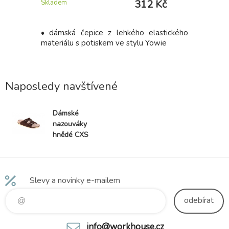
 Kč
312 Kč
Skladem
Skladem
2: Single
• dámská čepice z lehkého elastického
Bezpeč
vlna, 160
materiálu s potiskem ve stylu Yowie
nekovovou
odolnou p
TPU. Svrše
Naposledy navštívené
Dámské
nazouváky
hnědé CXS
Cork Zeta
Slevy a novinky e-mailem
odebírat
info@workhouse.cz