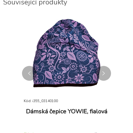
Související produkty
DOPRODEJ
Kód: i355_03140100
Kód: i355_
ESIST
Dámská čepice YOWIE, fialová
Ko
K