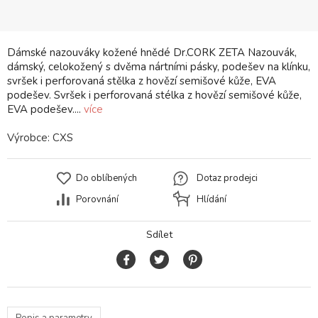
Dámské nazouváky kožené hnědé Dr.CORK ZETA Nazouvák,
dámský, celokožený s dvěma nártními pásky, podešev na klínku,
svršek i perforovaná stělka z hovězí semišové kůže, EVA
podešev. Svršek i perforovaná stélka z hovězí semišové kůže,
EVA podešev....
více
Výrobce:
CXS
Do oblíbených
Dotaz prodejci
Porovnání
Hlídání
Sdílet
Popis a parametry