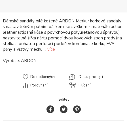
Dámské sandály bílé kožené ARDON Merkur korkové sandály
s nastavitelným patním páskem, se svrškem z materiálu action
leather (štípaná kůže s povrchovou polyuretanovou úpravou)
nastavitelná šířka nártu pomocí dvou kovových spon prodyšná
stélka s bohatou perforací podešev kombinace korku, EVA
pěny a vrstvy mechu ...
více
Výrobce:
ARDON
Do oblíbených
Dotaz prodejci
Porovnání
Hlídání
Sdílet