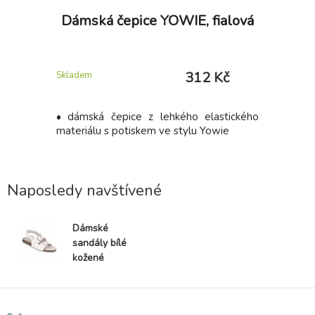
er
Dámská čepice YOWIE, fialová
Ko
lé
K
 Kč
312 Kč
Skladem
Skladem
NCE 127,
• dámská čepice z lehkého elastického
Bezpeč
 % bavlna,
materiálu s potiskem ve stylu Yowie
nekovovou
odolnou p
TPU. Svrše
Naposledy navštívené
Dámské
sandály bílé
kožené
ARDON
Merkur