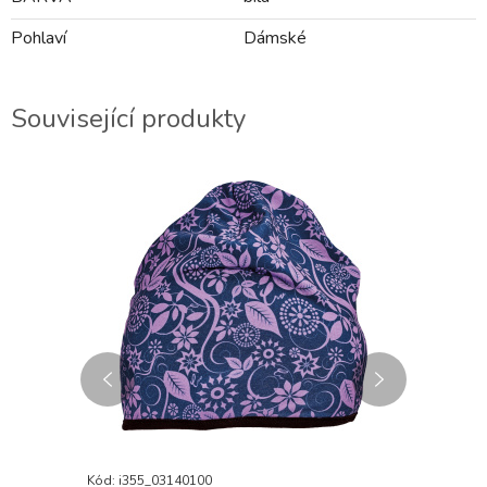
Pohlaví
Dámské
Související produkty
DOPRODEJ
Kód: i355_03140100
Kód: i355_