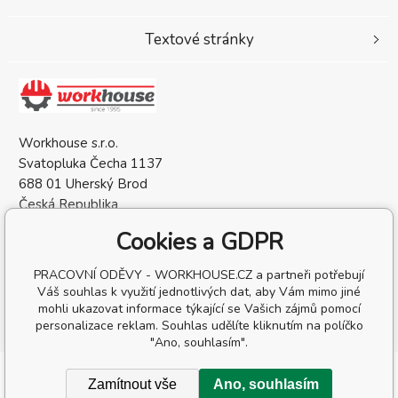
Textové stránky
Workhouse s.r.o.
Svatopluka Čecha 1137
688 01 Uherský Brod
Česká Republika
IČO: 05568137
Cookies a GDPR
DIČ: CZ05568137
PRACOVNÍ ODĚVY - WORKHOUSE.CZ a partneři potřebují
Váš souhlas k využití jednotlivých dat, aby Vám mimo jiné
mohli ukazovat informace týkající se Vašich zájmů pomocí
personalizace reklam. Souhlas udělíte kliknutím na políčko
"Ano, souhlasím".
Copyright © 2026 Workhouse s.r.o.
Zamítnout vše
Ano, souhlasím