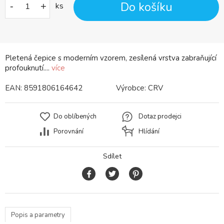
Do košíku
-
+
ks
Pletená čepice s moderním vzorem, zesílená vrstva zabraňující
profouknutí....
více
EAN:
8591806164642
Výrobce:
CRV
Do oblíbených
Dotaz prodejci
Porovnání
Hlídání
Sdílet
Popis a parametry