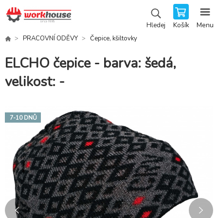
Košík
Menu
Hledej
PRACOVNÍ ODĚVY
Čepice, kšiltovky
ELCHO čepice - barva: šedá,
velikost: -
7-10 DNŮ