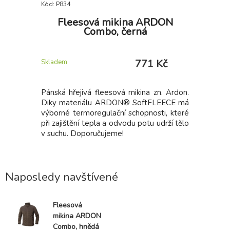
Kód: P834
Kód: P835
pasu
Fleesová mikina ARDON
Fle
Combo, černá
C
2 Kč
771 Kč
Skladem
Skladem
ní kalhoty
Pánská hřejivá fleesová mikina zn. Ardon.
Pánská hř
prémiové
Diky materiálu ARDON® SoftFLEECE má
Diky mat
unkčních
výborné termoregulační schopnosti, které
výborné t
pracovních
při zajištění tepla a odvodu potu udrží tělo
při zajišt
rakteru
v suchu. Doporučujeme!
v suchu. 
 stehně s
ní telefon
acího pera
na
Naposledy navštívené
Fleesová
mikina ARDON
Combo, hnědá