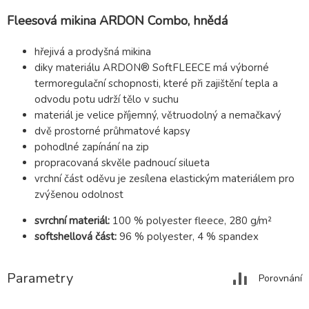
Fleesová mikina ARDON Combo, hnědá
hřejivá a prodyšná mikina
diky materiálu ARDON® SoftFLEECE má výborné
termoregulační schopnosti, které při zajištění tepla a
odvodu potu udrží tělo v suchu
materiál je velice příjemný, větruodolný a nemačkavý
dvě prostorné průhmatové kapsy
pohodlné zapínání na zip
propracovaná skvěle padnoucí silueta
vrchní část oděvu je zesílena elastickým materiálem pro
zvýšenou odolnost
svrchní materiál:
100 % polyester fleece, 280 g/m²
softshellová část:
96 % polyester, 4 % spandex
Parametry
Porovnání