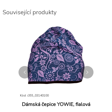
Související produkty
DOPRODEJ
Kód: i355_03140100
Kód: i355_
dler
Dámská čepice YOWIE, fialová
Ko
á
K