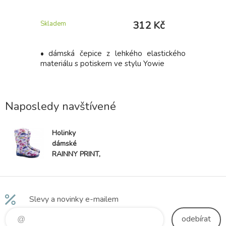
 Kč
312 Kč
Skladem
Skladem
IQUE 210:
• dámská čepice z lehkého elastického
Bezpeč
ester, 200
materiálu s potiskem ve stylu Yowie
nekovovou
odolnou p
TPU. Svrše
Naposledy navštívené
Holinky
dámské
RAINNY PRINT,
květy
Slevy a novinky e-mailem
odebírat