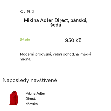
Kód: P843
Kód: P847
TWO in
Mikina Adler Direct, pánská,
Mikin
šedá
 Kč
950 Kč
Skladem
Skladem u 
E: Single
Moderní, prodyšná, velmi pohodlná, měkká
Moderní, 
an, dámská
mikina.
mikina.
 stejného
 elastanu,
uje volný
ňůrkou na
Naposledy navštívené
Mikina Adler
Direct,
dámská,
červená