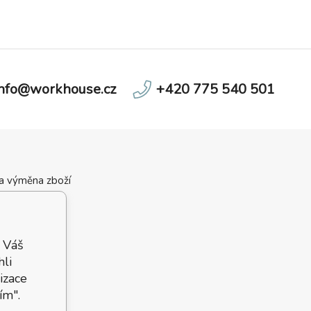
info@workhouse.cz
+420 775 540 501
 a výměna zboží
ní podmínky
velikostí
 podmínky
 Váš
hli
izace
ím".