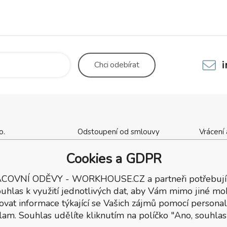
Chci
odebírat
o.
Odstoupení od smlouvy
Vrácení
cha 1137
Kontaktní údaje
Obchod
Cookies a GDPR
ý Brod
Výšivka, potisk oděvů
Tabulky 
ka
Dárkové poukazy
Dodací
COVNÍ ODĚVY - WORKHOUSE.CZ a partneři potřebují
7
Reklamační podmínky
uhlas k využití jednotlivých dat, aby Vám mimo jiné mo
137
ovat informace týkající se Vašich zájmů pomocí personal
lam. Souhlas udělíte kliknutím na políčko "Ano, souhlas