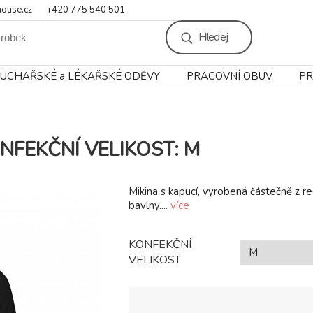
ouse.cz
+420 775 540 501
Hledej
UCHAŘSKÉ a LÉKAŘSKÉ ODĚVY
PRACOVNÍ OBUV
PR
KONFEKČNÍ VELIKOST: M
Mikina s kapucí, vyrobená částečně z r
bavlny....
více
KONFEKČNÍ
VELIKOST