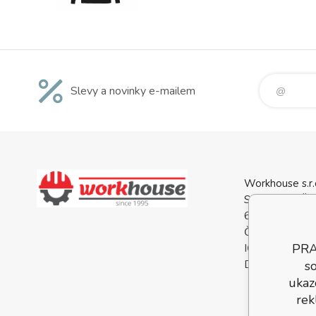
Slevy a novinky e-mailem
Workhouse s.r.
Svatopluka Če
688 01 Uhersk
Česká Republi
PRA
IČO: 0556813
so
DIČ: CZ05568
ukaz
rek