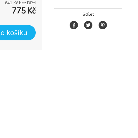
641
Kč bez DPH
775
Kč
Sdílet
o košíku