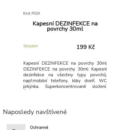
Kód: P320
Kapesní DEZINFEKCE na
povrchy 30ml
199 Kč
Skladem
Kapesní DEZINFEKCE na povrchy 30ml
DEZINFEKCE na povrchy 30ml: Kapesní
dezinfekce na všechny typy povrchů,
např.mobilní telefony, kliky dveří, WC
prkýnka. Superkoncentrované složení.
Účinné antibakteriální a čisticí složky
důkladně odstraní veškeré nečistoty z
povrchu. Malé a praktické balení, které se
vejde do kapsy, tašky nebo kabelky.
Naposledy navštívené
Ochranné