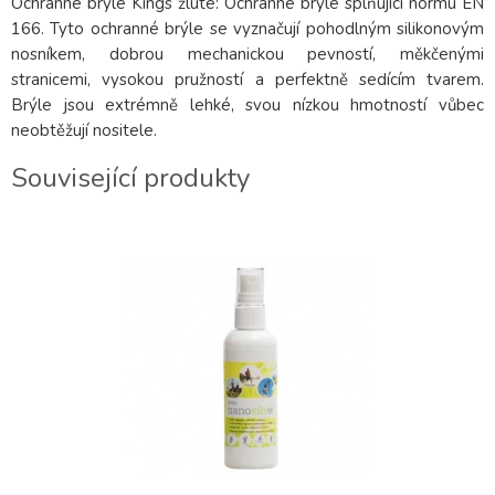
Ochranné brýle Kings žluté: Ochranné brýle splňující normu EN
166. Tyto ochranné brýle se vyznačují pohodlným silikonovým
nosníkem, dobrou mechanickou pevností, měkčenými
stranicemi, vysokou pružností a perfektně sedícím tvarem.
Brýle jsou extrémně lehké, svou nízkou hmotností vůbec
neobtěžují nositele.
Související produkty