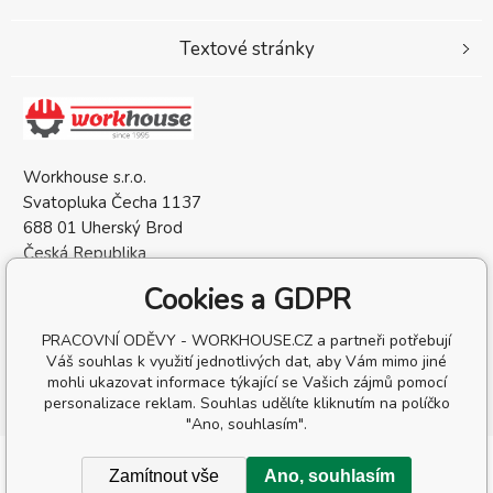
Textové stránky
Workhouse s.r.o.
Svatopluka Čecha 1137
688 01 Uherský Brod
Česká Republika
IČO: 05568137
Cookies a GDPR
DIČ: CZ05568137
PRACOVNÍ ODĚVY - WORKHOUSE.CZ a partneři potřebují
Váš souhlas k využití jednotlivých dat, aby Vám mimo jiné
mohli ukazovat informace týkající se Vašich zájmů pomocí
personalizace reklam. Souhlas udělíte kliknutím na políčko
"Ano, souhlasím".
Copyright © 2026 Workhouse s.r.o.
Zamítnout vše
Ano, souhlasím