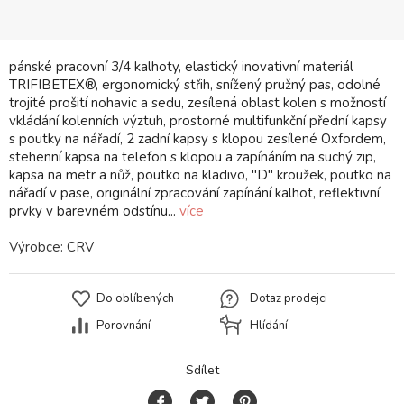
pánské pracovní 3/4 kalhoty, elastický inovativní materiál
TRIFIBETEX®, ergonomický střih, snížený pružný pas, odolné
trojité prošití nohavic a sedu, zesílená oblast kolen s možností
vkládání kolenních výztuh, prostorné multifunkční přední kapsy
s poutky na nářadí, 2 zadní kapsy s klopou zesílené Oxfordem,
stehenní kapsa na telefon s klopou a zapínáním na suchý zip,
kapsa na metr a nůž, poutko na kladivo, "D" kroužek, poutko na
nářadí v pase, originální zpracování zapínání kalhot, reflektivní
prvky v barevném odstínu...
více
Výrobce:
CRV
Do oblíbených
Dotaz prodejci
Porovnání
Hlídání
Sdílet