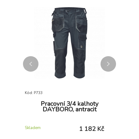
7-10 DNŮ
Kód: P733
Kód: P734
EW 132,
Pracovní 3/4 kalhoty
Praco
r
DAYBORO, antracit
 Kč
1 182 Kč
Skladem
Skladem u 