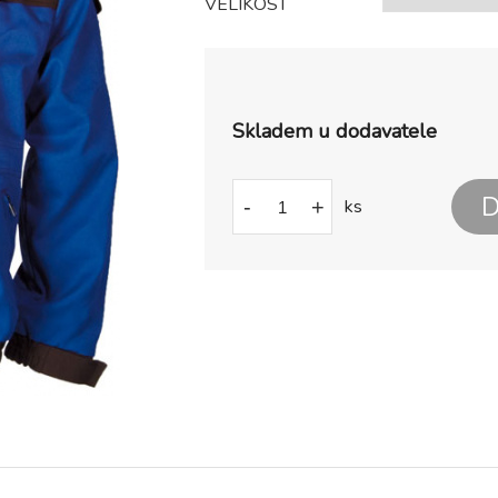
VELIKOST
Skladem u dodavatele
D
-
+
ks