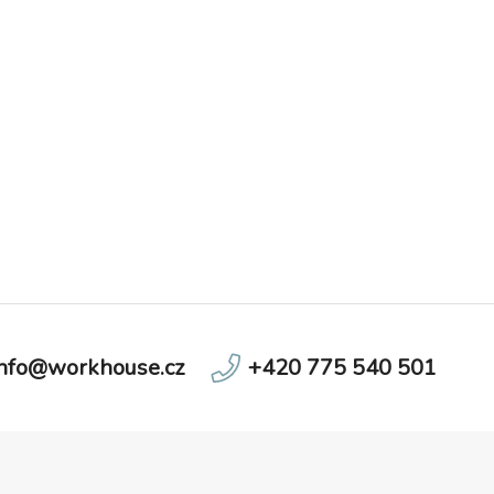
švů, paropropustnost 5 000 g/m2/24h.
info@workhouse.cz
+420 775 540 501