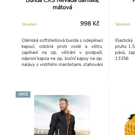
Bunda CXS Nevada dámská,
R
mátová
998 Kč
Skladem
Skladem
Dámská softshellová bunda s odepínací
Elastický 
kapucí, odolná proti vodě a větru,
pruhu 1,5
zapínaní na zip, větrání v podpaží,
pásů, za
náprsní kapsa na zip, boční kapsy na zip,
13356
rukávy s vnitřními manžetami, stahování
v dolním okraji, reflexní doplňky, TPU
membrána. Odolnost materiálu proti
průniku vody 5 000 mm mimo oblast
švů, paropropustnost 5 000 g/m2/24h.
AKCE