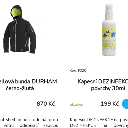
Kód: P320
hellová bunda DURHAM
Kapesní DEZINFEKC
černo-žlutá
povrchy 30ml
870 Kč
199 Kč
Skladem
oftshell bunda, odolná proti
Kapesní DEZINFEKCE na pov
větru, odepínací kapuce,
DEZINFEKCE na povrch