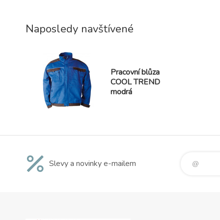
koleno př
práci v kl
Naposledy navštívené
Pracovní blůza
COOL TREND
modrá
Slevy a novinky e-mailem