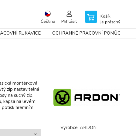
Košík
Čeština
Přihlásit
je prázdný
ACOVNÍ RUKAVICE
OCHRANNÉ PRACOVNÍ POMŮCKY
asická montérková
rytý zip nastavitelná
psy na suchý zip,
p, kapsa na levém
o potisk firemním
Výrobce:
ARDON