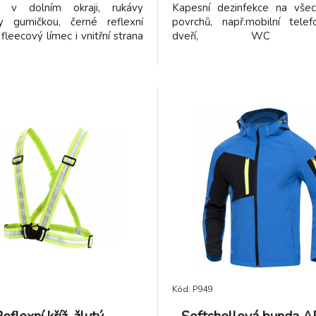
í v dolním okraji, rukávy
Kapesní dezinfekce na vše
y gumičkou, černé reflexní
povrchů, např.mobilní telefo
fleecový límec i vnitřní strana
dveří, WC prk
TPU membrána, odolnost
Superkoncentrované složen
u proti průniku vody (mimo
antibakteriální a čisticí složk
vů a mimo materiálu kolem
odstraní veškeré nečistoty z
0 000 mm, paropropustnost 3
Malé a praktické balení, kter
2/24 hod, na levém rukávu
do kapsy, tašky nebo kabelky.
na zip, 2 spodní kapsy na zip,
rsní kapsa.
Kód: P949