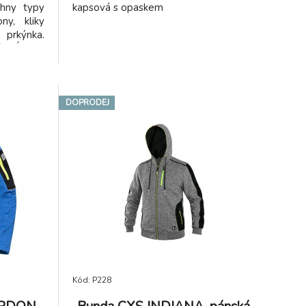
chny typy
kapsová s opaskem
ny, kliky
ýnka.
í. Účinné
y důkladně
 povrchu.
é se vejde
DOPRODEJ
Kód: P228