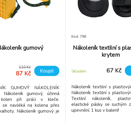
Kód: 798
ákoleník gumový
Nákoleník textilní s pl
krytem
110 Kč
67 Kč
Koupit
Skladem
87 Kč
Nákoleník textilní s plastov
NÍK GUMOVÝ NÁKOLENÍK
Nákoleník textilní s plastov
 Nákoleník gumový, účinná
Textilní nákoleník, plast
 kolen při práci v kleče.
elastické pásky se suchým 
k se navléká na kolena přes
upevnění. 1 kus v balení!
kalhoty. Nákoleník gumový je
edevším pro pracovníky, kteří
 dlažbu jak v budovách, tak i
koleník z pěnové gumy chrání