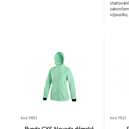
stahován
zakončen
výpustky, 
bundy, 
materiál
oblast š
kapes) 1
000 g/m
kapsička 
jedna náp
Kód: P653
Kód: P521