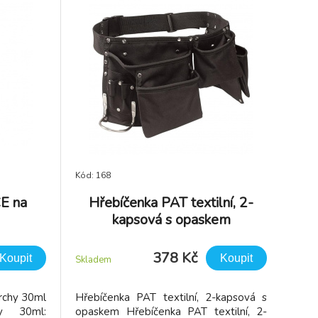
Kód: 168
E na
Hřebíčenka PAT textilní, 2-
kapsová s opaskem
378 Kč
Koupit
Koupit
Skladem
rchy 30ml
Hřebíčenka PAT textilní, 2-kapsová s
y 30ml:
opaskem Hřebíčenka PAT textilní, 2-