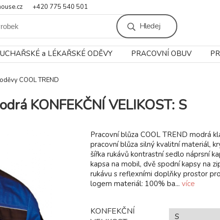
ouse.cz
+420 775 540 501
Hledej
UCHAŘSKÉ a LÉKAŘSKÉ ODĚVY
PRACOVNÍ OBUV
PR
í oděvy COOL TREND
odrá KONFEKČNÍ VELIKOST: S
Pracovní blůza COOL TREND modrá kl
pracovní blůza silný kvalitní materiál, k
šířka rukávů kontrastní sedlo náprsní ka
kapsa na mobil, dvě spodní kapsy na zi
rukávu s reflexními doplňky prostor pr
logem materiál: 100% ba...
více
KONFEKČNÍ