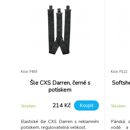
Kód: P455
Kód: P122
Šle CXS Darren, černé s
Softs
potiskem
214 Kč
Koupit
Skladem
Skladem
Elastické šle CXS Darren s reklamním
Pánská, s
potiskem, regulovatelná velikost.
vodě a 