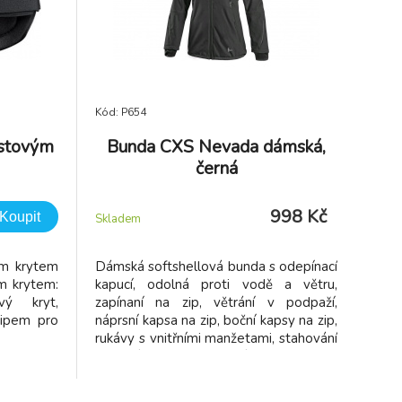
Kód: P654
astovým
Bunda CXS Nevada dámská,
černá
998 Kč
Koupit
Skladem
ým krytem
Dámská softshellová bunda s odepínací
ým krytem:
kapucí, odolná proti vodě a větru,
ový kryt,
zapínaní na zip, větrání v podpaží,
zipem pro
náprsní kapsa na zip, boční kapsy na zip,
rukávy s vnitřními manžetami, stahování
v dolním okraji, reflexní doplňky, TPU
membrána. Odolnost materiálu proti
průniku vody 5 000 mm mimo oblast