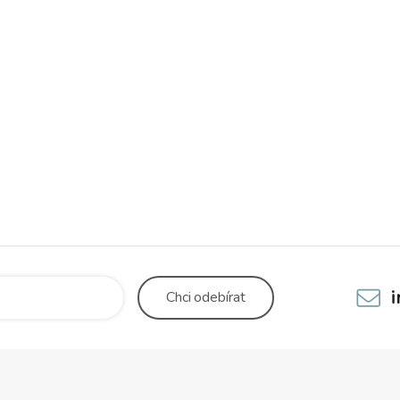
ed poraněním a otlačením při
eče.
Chci
odebírat