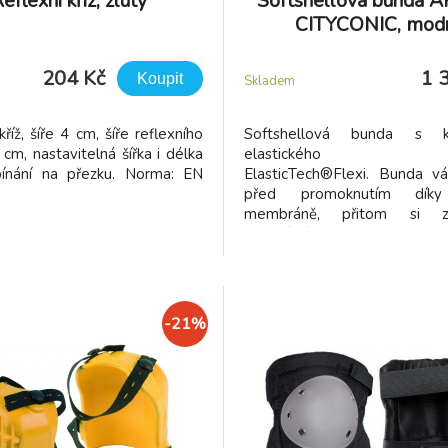
eflexní kříž, žlutý
Softshellová bunda
CITYCONIC, mod
204 Kč
1 
Koupit
Skladem
kříž, šíře 4 cm, šíře reflexního
Softshellová bunda s 
 cm, nastavitelná šířka i délka
elastického mat
pínání na přezku. Norma: EN
ElasticTech®Flexi. Bunda vá
před promoknutím díky
membráně, přitom si z
optimální prodyšnost a odoln
větru. Moderní design předur
pro všestranné využití v out
práci i volnočasových aktivitác
-21%