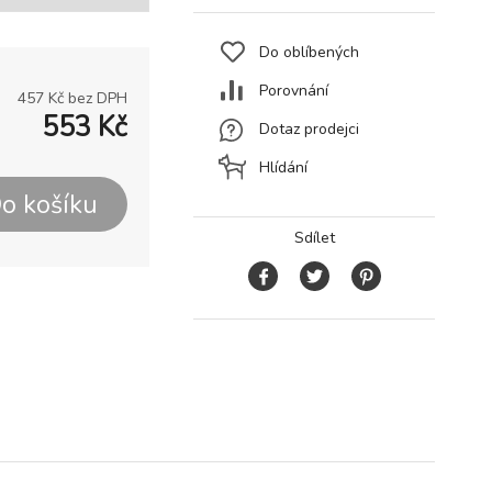
Do oblíbených
Porovnání
457
Kč bez DPH
553
Kč
Dotaz prodejci
Hlídání
o košíku
Sdílet