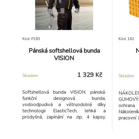
Kód: P183
Kód: 162
Pánská softshellová bunda
N
VISION
1 329 Kč
Skladem
Skladem
Softshellová bunda VISION. pánská:
NÁKOLE
funkční designová bunda,
GUMOVÝ:
vodoodpudivá a větruodolná díky
ochrana
technologii ElasticTech, lehká a
Nákolení
prodyšná, zapínání na zip, 4 kapsy,
pracovní 
nastavitelný spodní lem, reflexní potisk,
vhodný př
ozdobný potisk na sedle
pokládají
venku. Ná