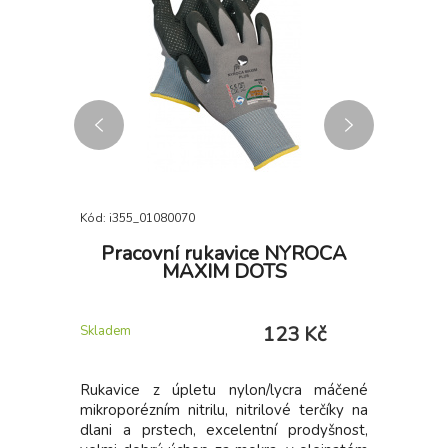
Kód: i355_01080070
Kód: i355_
ERTON
Pracovní rukavice NYROCA
Pra
MAXIM DOTS
2 Kč
123 Kč
Skladem
Skladem
 Kč
Rukavice z úpletu nylon/lycra máčené
Speciální
MMER 2v1
mikroporézním nitrilu, nitrilové terčíky na
pracovní p
MMER pro
dlani a prstech, excelentní prodyšnost,
času. Pou
, odepínací