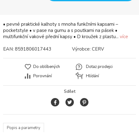
• pevné praktické kalhoty s mnoha funkčními kapsami –
pocketstyle • v pase na gumu a s poutkami na pásek •
multifunkční vakové přední kapsy • D kroužek z plastu...
více
EAN:
8591806017443
Výrobce:
CERV
Do oblíbených
Dotaz prodejci
Porovnání
Hlídání
Sdílet
Popis a parametry