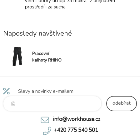
velmi dobrý úchop za mokra, v olejnatém
výrobě
 a kapes.
prostředí i za sucha.
upravov
racovních
ponožky 
í volba
pohodlný
í období.
ochranu n
e! !!!Cena
Naposledy navštívené
- ideál
tepelnou i
elasticko
botě - po
Pracovní
proti otl
kalhoty RHINO
zaručí ideá
Slevy a novinky e-mailem
odebírat
info@workhouse.cz
+420 775 540 501