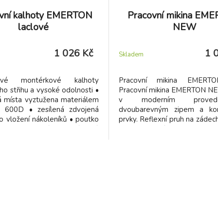
vní kalhoty EMERTON
Pracovní mikina EM
laclové
NEW
1 026 Kč
1 
Skladem
ové montérkové kalhoty
Pracovní mikina EMER
o střihu a vysoké odolnosti •
Pracovní mikina EMERTON NE
 místa vyztužena materiálem
v moderním prove
r 600D • zesílená zdvojená
dvoubarevným zipem a kont
o vložení nákoleníků • poutko
prvky. Reflexní pruh na zádec
vo • vyrobené pro náročné
na konci rukávů a v pase. 
kapuce na elastickou šňůrku.
paspule na prsou