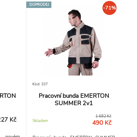
DOPRODEJ
-71%
Kód: 337
MERTON
Pracovní bunda EMERTON
SUMMER 2v1
1 682 Kč
227 Kč
Skladem
490 Kč
 v novém