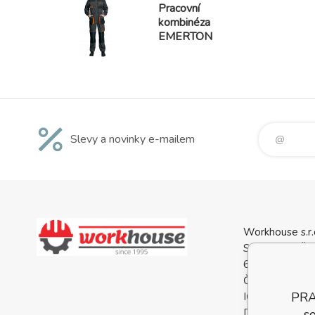
Pracovní
kombinéza
EMERTON
Slevy a novinky e-mailem
Workhouse s.r.
Svatopluka Če
688 01 Uhersk
Česká Republi
PRA
IČO: 0556813
DIČ: CZ05568
so