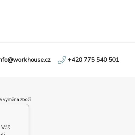
info@workhouse.cz
+420 775 540 501
 a výměna zboží
ní podmínky
velikostí
 podmínky
 Váš
hli