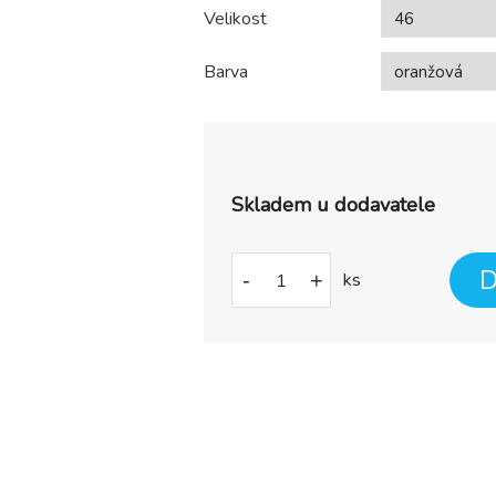
Velikost
Barva
Skladem u dodavatele
D
-
+
ks