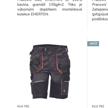
bavlna, gramáží 155g/m2. Triko je
Pracovn
výborným doplňkem montérkové
Zatepl
kolekce EMERTON.
(přizpůs
podšívkou
v pase. 
Ideální
montérk
AKCE
Kód: P61
Kód: P62