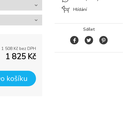
Hlídání
Sdílet
1 508
Kč bez DPH
1 825
Kč
o košíku