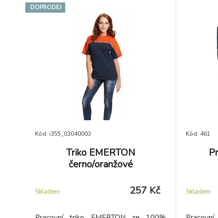
DOPRODEJ
Kód: i355_03040003
Kód: 461
Triko EMERTON
Pr
černo/oranžové
257 Kč
Skladem
Skladem
Pracovní triko EMERTON ze 100%
Pracov