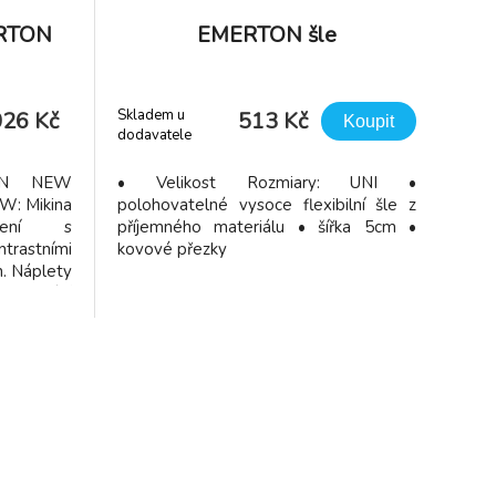
ERTON
EMERTON šle
Skladem u
026 Kč
513 Kč
Koupit
dodavatele
TON NEW
• Velikost Rozmiary: UNI •
W: Mikina
polohovatelné vysoce flexibilní šle z
dení s
příjemného materiálu • šířka 5cm •
rastními
kovové přezky
h. Náplety
Stahování
 Reflexní