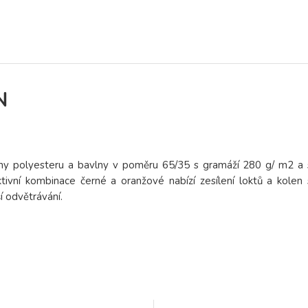
N
niny polyesteru a bavlny v poměru 65/35 s gramáží 280 g/ m2 a 
vní kombinace černé a oranžové nabízí zesílení loktů a kolen 
í odvětrávání.