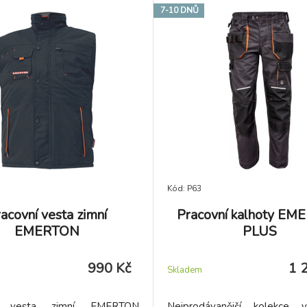
7-10 DNŮ
Kód: P63
acovní vesta zimní
Pracovní kalhoty E
EMERTON
PLUS
990 Kč
1 
Skladem
ní vesta zimní EMERTON
Nejprodávanější kolekce