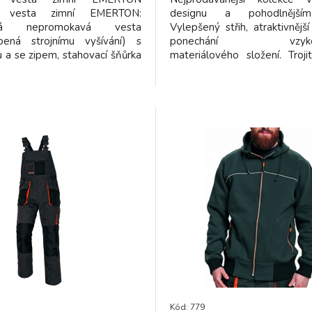
í vesta zimní EMERTON:
designu a pohodlnějším
ená nepromokavá vesta
Vylepšený střih, atraktivnějš
obená strojnímu vyšívání) s
ponechání vzykou
 a se zipem, stahovací šňůrka
materiálového složení. Trojit
Vhodné pro potisk a výšivku.
možnost prodloužení nohav
 doplněk pracovních oděvů
cm, unikátní flexibilní syst
ové kolekce EMERTON.
multifunkční kapsa s poutkem 
Kód: 779