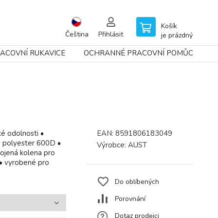
Košík
Čeština
Přihlásit
je prázdný
ACOVNÍ RUKAVICE
OCHRANNÉ PRACOVNÍ POMŮCKY
é odolnosti •
EAN:
8591806183049
 polyester 600D •
Výrobce:
AUST
ojená kolena pro
 • vyrobené pro
Do oblíbených
Porovnání
Dotaz prodejci