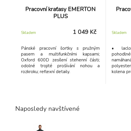
Pracovní kraťasy EMERTON
Praco
PLUS
1 049 Kč
Skladem
Skladem
Pánské pracovní šortky s pružným
• lacl
pasem a multifunkčními kapsami;
pohodlnéh
Oxford 600D zesílení stehenní části;
namáhaná
odolné trojité prošívání nohou a
polyeste
rozkroku; reflexní detaily.
kolena pr
na kladi
podmínky
Naposledy navštívené