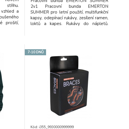
Pracovní bunda EMERTON SUMMER
 střihu.
2v1 Pracovní bunda EMERTON
í vzhled a
SUMMER pro letní použití, multifunkční
šeného
kapsy, odepínací rukávy, zesílení ramen,
é prošití,
loktů a kapes. Rukávy do nápletů.
ic až o 5
Kolekce pracovních oděvů SUMMER:
ém v pase,
Perfektní volba pracovních oděvů pro
na nářadí.
teplejší období. Jejich multifunkčnost
Vás dostane! !!!Cena platí do vyprodání
zásob!!!
7-10 DNŮ
Kód: i355_9930000999999