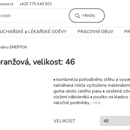
ouse.cz
+420 775 540 501
Hledej
UCHAŘSKÉ a LÉKAŘSKÉ ODĚVY
PRACOVNÍ OBUV
PR
 oděvy EMERTON
anžová, velikost: 46
• kombinéza pohodlného střihu a vysok
namáhaná místa vyztužena materiálem
guma okolo celého pasu • zesílená zdv
vložení nákoleníků • poutko na kladivo
náročné podmínky...
více
VELIKOST