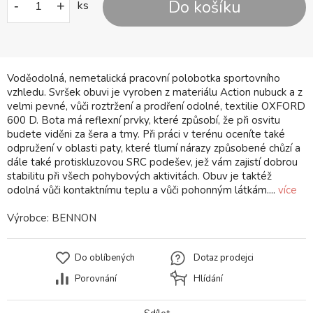
Do košíku
-
+
ks
Voděodolná, nemetalická pracovní polobotka sportovního
vzhledu. Svršek obuvi je vyroben z materiálu Action nubuck a z
velmi pevné, vůči roztržení a prodření odolné, textilie OXFORD
600 D. Bota má reflexní prvky, které způsobí, že při osvitu
budete viděni za šera a tmy. Při práci v terénu oceníte také
odpružení v oblasti paty, které tlumí nárazy způsobené chůzí a
dále také protiskluzovou SRC podešev, jež vám zajistí dobrou
stabilitu při všech pohybových aktivitách. Obuv je taktéž
odolná vůči kontaktnímu teplu a vůči pohonným látkám....
více
Výrobce:
BENNON
Do oblíbených
Dotaz prodejci
Porovnání
Hlídání