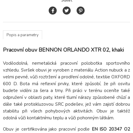
Sdílet
Popis a parametry
Pracovní obuv BENNON ORLANDO XTR 02, khaki
Voděodolná, nemetalická pracovní polobotka sportovního
vzhledu. Svršek obuvi je vyroben z materiálu Action nubuck a z
velmi pevné, vůči roztržení a prodření odolné, textilie OXFORD
600 D. Bota má reflexní prvky, které způsobí, že při osvitu
budete viděni za šera a tmy. Při práci v terénu oceníte také
odpružení v oblasti paty, které tlumí nárazy způsobené chůzí a
dále také protiskluzovou SRC podešev, jež vám zajistí dobrou
stabilitu při všech pohybových aktivitách. Obuv je taktéž
odolná vůči kontaktnímu teplu a vůči pohonným látkám.
Obuv je certifikována jako pracovní podle
EN ISO 20347 O2