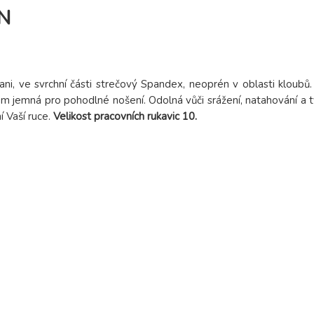
ON
i, ve svrchní části strečový Spandex, neoprén v oblasti kloubů.
tom jemná pro pohodlné nošení. Odolná vůči srážení, natahování a tv
í Vaší ruce.
Velikost pracovních rukavic 10.