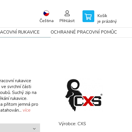
Košík
Čeština
Přihlásit
je prázdný
ACOVNÍ RUKAVICE
OCHRANNÉ PRACOVNÍ POMŮCKY
covní rukavice
ve svrchní části
oubů. Suchý zip na
kání rukavice.
á a přitom jemná pro
natahován...
více
Výrobce:
CXS