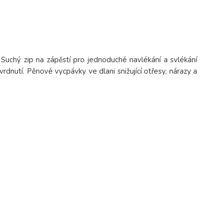
 Suchý zip na zápěstí pro jednoduché navlékání a svlékání
rdnutí. Pěnové vycpávky ve dlani snižující otřesy, nárazy a