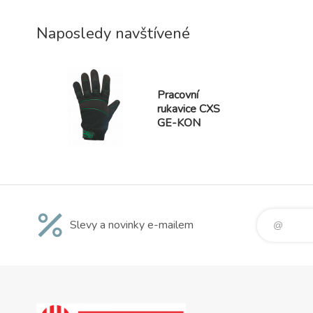
zipem se snadno přizpůsobí zápěstí.
Doporučené použití: logistika, lehký
průmysl, hobby, řidiči, volnočas.
Naposledy navštívené
Pracovní
rukavice CXS
GE-KON
Slevy a novinky e-mailem