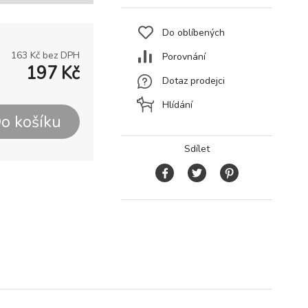
Do oblíbených
163
Kč bez DPH
Porovnání
197
Kč
Dotaz prodejci
Hlídání
o košíku
Sdílet