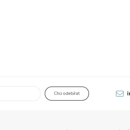
Chci
odebírat