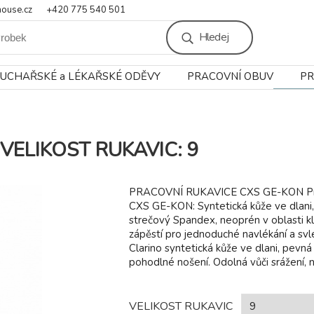
ouse.cz
+420 775 540 501
Hledej
UCHAŘSKÉ a LÉKAŘSKÉ ODĚVY
PRACOVNÍ OBUV
PR
N VELIKOST RUKAVIC: 9
PRACOVNÍ RUKAVICE CXS GE-KON Pra
CXS GE-KON: Syntetická kůže ve dlani, 
strečový Spandex, neoprén v oblasti kl
zápěstí pro jednoduché navlékání a svlé
Clarino syntetická kůže ve dlani, pevn
pohodlné nošení. Odolná vůči srážení, 
VELIKOST RUKAVIC