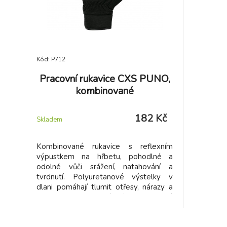
Kód: P712
Pracovní rukavice CXS PUNO,
kombinované
182 Kč
Skladem
Kombinované rukavice s reflexním
výpustkem na hřbetu, pohodlné a
odolné vůči srážení, natahování a
tvrdnutí. Polyuretanové výstelky v
dlani pomáhají tlumit otřesy, nárazy a
vibrace. Ve svrchní části prodyšný
Spandex, v dlani viskoza (syntetická
kůže). Neoprenová manžeta se suchým