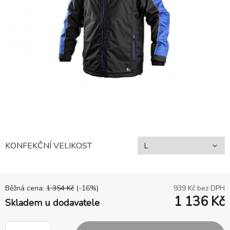
KONFEKČNÍ VELIKOST
Běžná cena:
1 354
Kč
(-
16
%)
939
Kč bez DPH
1 136
Kč
Skladem u dodavatele