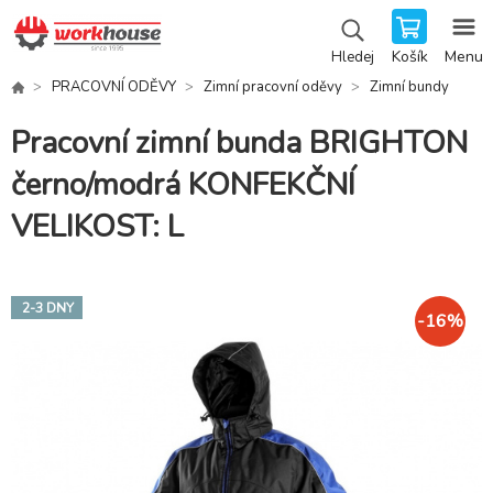
Košík
Menu
Hledej
PRACOVNÍ ODĚVY
Zimní pracovní oděvy
Zimní bundy
Pracovní zimní bunda BRIGHTON
černo/modrá KONFEKČNÍ
VELIKOST: L
2-3 DNY
-
16
%