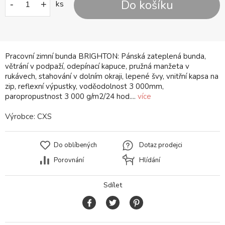
Do košíku
-
+
ks
Pracovní zimní bunda BRIGHTON: Pánská zateplená bunda,
větrání v podpaží, odepínací kapuce, pružná manžeta v
rukávech, stahování v dolním okraji, lepené švy, vnitřní kapsa na
zip, reflexní výpustky, voděodolnost 3 000mm,
paropropustnost 3 000 g/m2/24 hod....
více
Výrobce:
CXS
Do oblíbených
Dotaz prodejci
Porovnání
Hlídání
Sdílet