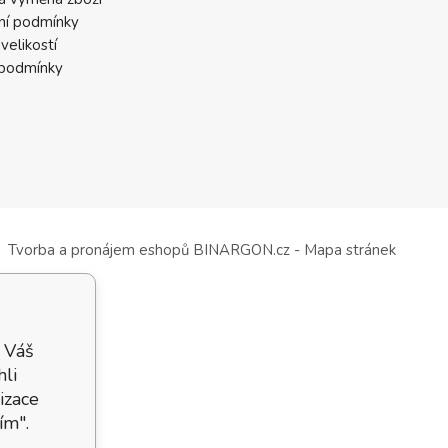
ní podmínky
velikostí
 podmínky
Tvorba a pronájem eshopů
BINARGON.cz
-
Mapa stránek
 Váš
hli
izace
ím".