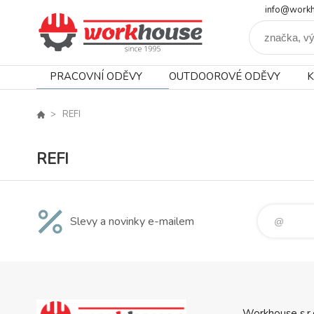
info@workh
PRACOVNÍ ODĚVY
OUTDOOROVÉ ODĚVY
K
REFI
REFI
Slevy a novinky e-mailem
Workhouse s.r.