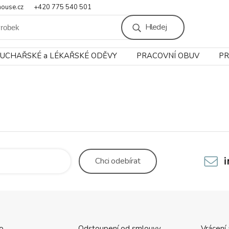
ouse.cz
+420 775 540 501
Hledej
UCHAŘSKÉ a LÉKAŘSKÉ ODĚVY
PRACOVNÍ OBUV
PR
Chci
odebírat
o.
Odstoupení od smlouvy
Vrácení