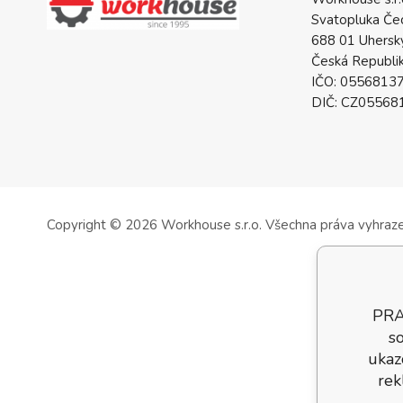
Svatopluka Če
688 01 Uhersk
Česká Republi
IČO: 0556813
DIČ: CZ05568
Copyright © 2026 Workhouse s.r.o.
Všechna práva vyhraz
PRA
so
ukaz
rek