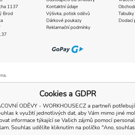
cha 1137
Kontaktní údaje
Obchod
ý Brod
Výšivka, potisk oděvů
Tabulky 
ka
Dárkové poukazy
Dodací
7
Reklamační podmínky
137
ena.
Cookies a GDPR
COVNÍ ODĚVY - WORKHOUSE.CZ a partneři potřebují
uhlas k využití jednotlivých dat, aby Vám mimo jiné mo
ovat informace týkající se Vašich zájmů pomocí personal
lam. Souhlas udělíte kliknutím na políčko "Ano, souhlas