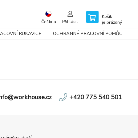
Košík
Čeština
Přihlásit
je prázdný
ACOVNÍ RUKAVICE
OCHRANNÉ PRACOVNÍ POMŮCKY
info@workhouse.cz
+420 775 540 501
 a výměna zboží