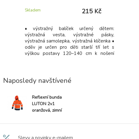
 Kč
215 Kč
Skladem
Skladem
ODOR šedé
• výstražný balíček určený dětem:
Lehká obo
on TEODOR
výstražná vesta, výstražné pásky,
leesem, se
výstražná samolepka, výstražná klíčenka •
s pěnovými
oděv je určen pro děti starší tří let s
ími prvky.
výškou postavy 120–140 cm k nošení
% PES 280
přes svrchní oblečení pro vizuální
52-54; 56-
signalizaci přítomnosti uživatele za
jakýchkoli světelných podmínek ve dne i v
noci • splňuje normu EN 1150
Naposledy navštívené
Reflexní bunda
LUTON 2v1
oranžová, zimní
Slevy a novinky e-mailem