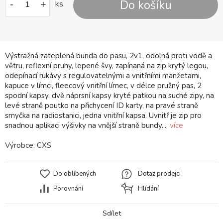
Do košíku
-
+
ks
Výstražná zateplená bunda do pasu, 2v1, odolná proti vodě a
větru, reflexní pruhy, lepené švy, zapínaná na zip krytý legou,
odepínací rukávy s regulovatelnými a vnitřními manžetami,
kapuce v límci, fleecový vnitřní límec, v délce pružný pas, 2
spodní kapsy, dvě náprsní kapsy kryté patkou na suché zipy, na
levé straně poutko na přichycení ID karty, na pravé straně
smyčka na radiostanici, jedna vnitřní kapsa. Uvnitř je zip pro
snadnou aplikaci výšivky na vnější straně bundy....
více
Výrobce:
CXS
Do oblíbených
Dotaz prodejci
Porovnání
Hlídání
Sdílet