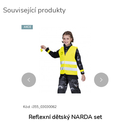
Související produkty
AKCE
Kód: i355_03030062
Kód: i355_
RION
Reflexní dětský NARDA set
Zimn
NÍ