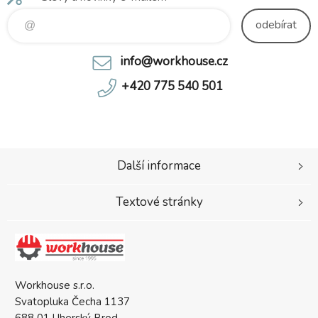
odebírat
info@workhouse.cz
+420 775 540 501
Další informace
Textové stránky
Workhouse s.r.o.
Svatopluka Čecha 1137
688 01 Uherský Brod