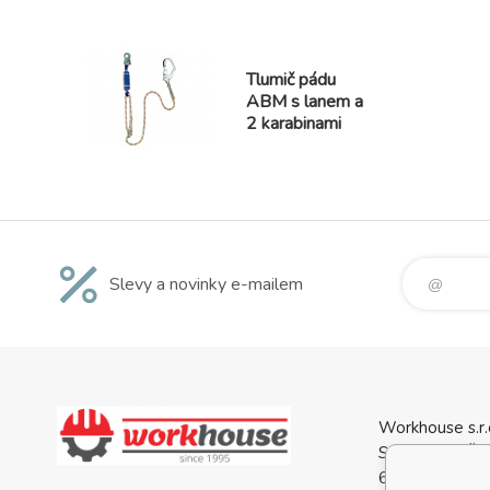
Tlumič pádu
ABM s lanem a
2 karabinami
Slevy a novinky e-mailem
Workhouse s.r.
Svatopluka Če
688 01 Uhersk