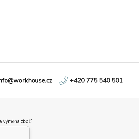
info@workhouse.cz
+420 775 540 501
 a výměna zboží
ní podmínky
velikostí