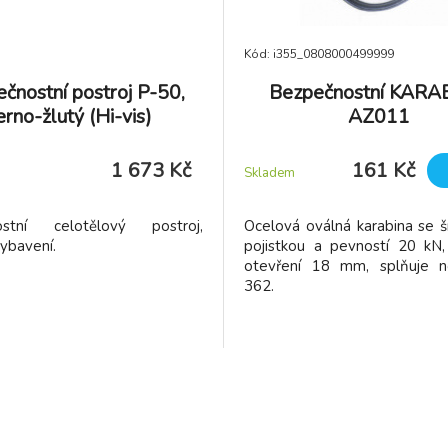
Kód: i355_0808000499999
čnostní postroj P-50,
Bezpečnostní KARA
erno-žlutý (Hi-vis)
AZ011
1 673 Kč
161 Kč
Skladem
ostní celotělový postroj,
Ocelová oválná karabina se š
vybavení.
pojistkou a pevností 20 kN
otevření 18 mm, splňuje 
362.