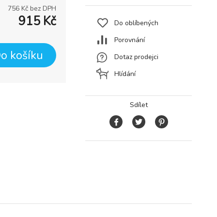
756
Kč bez DPH
915
Kč
Do oblíbených
Porovnání
o košíku
Dotaz prodejci
Hlídání
Sdílet