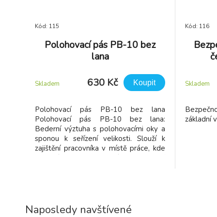
Kód: 115
Kód: 116
Polohovací pás PB-10 bez
Bezpe
lana
č
630 Kč
Koupit
Skladem
Skladem
Polohovací pás PB-10 bez lana
Bezpečn
Polohovací pás PB-10 bez lana:
základní 
Bederní výztuha s polohovacími oky a
sponou k seřízení velikosti. Slouží k
zajištění pracovníka v místě práce, kde
nehrozí bezprostřední nebezpečí
volného pádu. Používá pro stabilizaci v
místě práce, na střechách, šikmých
plochách, na technologických zařízeních,
kde hrozí nebez
Naposledy navštívené