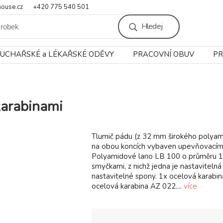
ouse.cz
+420 775 540 501
Hledej
UCHAŘSKÉ a LÉKAŘSKÉ ODĚVY
PRACOVNÍ OBUV
PR
karabinami
Tlumič pádu (z 32 mm širokého polya
na obou koncích vybaven upevňovacím
Polyamidové lano LB 100 o průměru 1
smyčkami, z nichž jedna je nastavitel
nastavitelné spony. 1x ocelová karabi
ocelová karabina AZ 022....
více