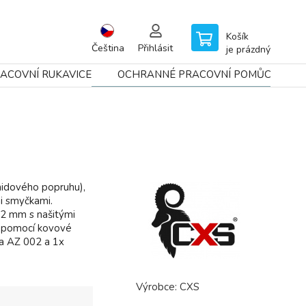
Košík
Čeština
Přihlásit
je prázdný
ACOVNÍ RUKAVICE
OCHRANNÉ PRACOVNÍ POMŮCKY
midového popruhu),
i smyčkami.
2 mm s našitými
ná pomocí kovové
na AZ 002 a 1x
Výrobce:
CXS