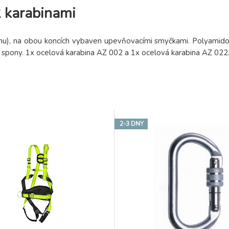
 karabinami
u), na obou koncích vybaven upevňovacími smyčkami. Polyamido
é spony. 1x ocelová karabina AZ 002 a 1x ocelová karabina AZ 022
2-3 DNY