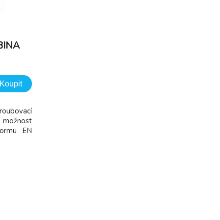
BINA
Koupit
roubovací
, možnost
normu EN