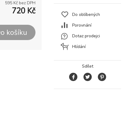
595
Kč bez DPH
720
Kč
Do oblíbených
Porovnání
o košíku
Dotaz prodejci
Hlídání
Sdílet