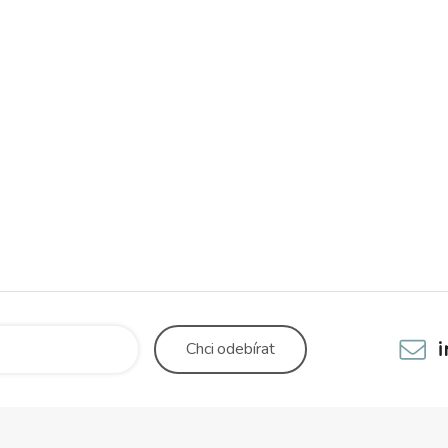
Chci
odebírat