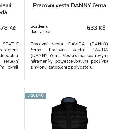
plená
Pracovní vesta DANNY černá
edá
Skladem u
678 Kč
633 Kč
dodavatele
á SEATLE
Pracovní vesta DAVIDA (DANNY)
zateplená
černá Pracovní vesta DAVIDA
děodolná,
(DANNY) černá: Vesta s manšestrovými
reflexní
nárameníky, polyester/bavlna, podšívka
m okraji,
z nylonu, zateplení z polyesteru.
m 100%
plň 100%
lyester -
7-10 DNŮ