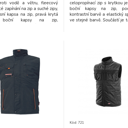
roti vodě a větru, fleecový
celopropínací zip s krytkou j
té zapínání na zip a suché zipy,
boční kapsy na zip, po
sní kapsa na zip, pravá krytá
kontrastní barvě a elastický 
, boční kapsy na zip,
ve stejné barvě. Součástí je t
tované reflexní pásky,
možnost složení.
í oranžové a reflexní doplňky,
náprsní kapsa, stahování v
raji, odolnost materiálu proti
vody 2000 mm.
Kód: 721