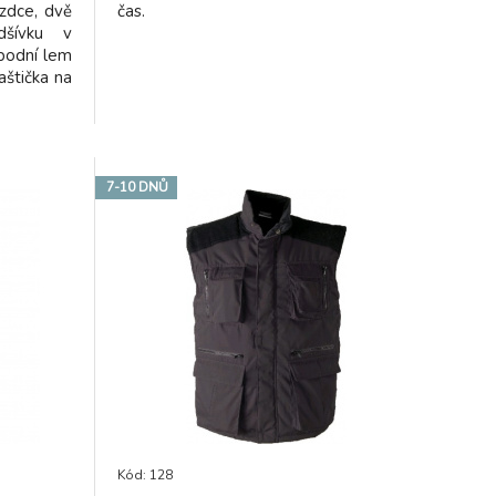
ezdce, dvě
čas.
dšívku v
spodní lem
aštička na
7-10 DNŮ
Kód: 128