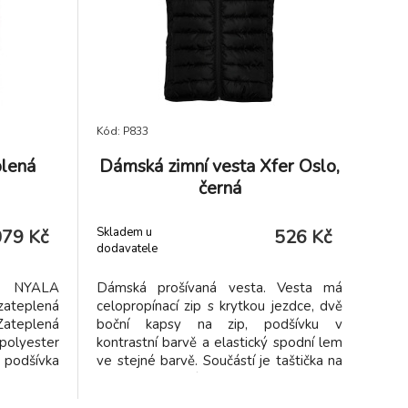
Kód: P833
plená
Dámská zimní vesta Xfer Oslo,
černá
Skladem u
079 Kč
526 Kč
dodavatele
ná NYALA
Dámská prošívaná vesta. Vesta má
ateplená
celopropínací zip s krytkou jezdce, dvě
eplená
boční kapsy na zip, podšívku v
olyester
kontrastní barvě a elastický spodní lem
 podšívka
ve stejné barvě. Součástí je taštička na
bil
možnost složení.