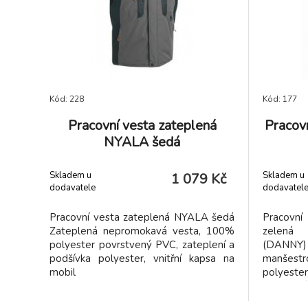
Kód: 228
Kód: 177
Pracovní vesta zateplená
Pracov
NYALA šedá
Skladem u
Skladem u
1 079 Kč
dodavatele
dodavatel
Pracovní vesta zateplená NYALA šedá
Pracovn
Zateplená nepromokavá vesta, 100%
zelená
polyester povrstvený PVC, zateplení a
(DANN
podšívka polyester, vnitřní kapsa na
manšes
mobil
polyeste
zateplení