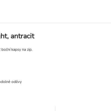
t, antracit
 boční kapsy na zip.
ěodolné oděvy