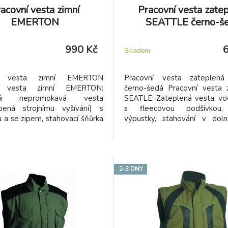
acovní vesta zimní
Pracovní vesta zate
EMERTON
SEATTLE černo-š
990 Kč
Skladem
ní vesta zimní EMERTON
Pracovní vesta zateplen
í vesta zimní EMERTON:
černo-šedá Pracovní vesta 
ená nepromokavá vesta
SEATLE: Zateplená vesta, vo
obená strojnímu vyšívání) s
s fleecovou podšívkou, 
 a se zipem, stahovací šňůrka
výpustky, stahování v dolní
Vhodné pro potisk a výšivku.
voděodolnost 2000m
 doplněk pracovních oděvů
polyester, zolační vý
ové kolekce EMERTON.
polyester , podšívka 100% po
fleece
2-3 DNY