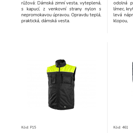
růžová: Dámská zimní vesta, vyteplená,
odolná p
s kapucí, z venkovní strany nylon s
límec, kry
nepromokavou úpravou. Opravdu teplá,
levá nápr
praktická, dámská vesta.
klopou
segmen
kontrastn
vnitřní 
dolním ok
průniku 
Kód: P15
Kód: 461