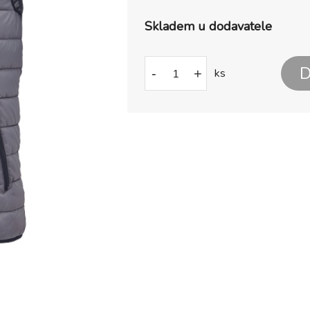
Skladem u dodavatele
D
-
+
ks