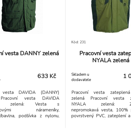
Kód: 231
ní vesta DANNY zelená
Pracovní vesta zate
NYALA zelená
Skladem u
633 Kč
1 
e
dodavatele
í vesta DAVIDA (DANNY)
Pracovní vesta zateple
 Pracovní vesta DAVIDA
zelená Pracovní vesta z
Y) zelená: Vesta s
NYALA zelená: Zat
trovými nárameníky,
nepromokavá vesta, 100% p
r/bavlna, podšívka z nylonu,
povrstvený PVC, zateplení a
 z polyesteru.
polyester, vnitřní kapsa na mo