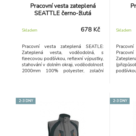
Pracovní vesta zateplená
Pr
SEATTLE černo-žlutá
678 Kč
Skladem
Skladem
Pracovní vesta zateplená SEATLE:
Pracov
Zateplená vesta, voděodolná, s
Pracovn
fleecovou podšívkou, reflexní výpustky,
Zatepl
stahování v dolním okraji, voděodolnost
(přizpůs
2000mm 100% polyester, zolační
podšívkou
výplň 100% polyester , podšívka 100%
v pase. 
polyester -fleece
Ideální
montérk
2-3 DNY
2-3 DNY