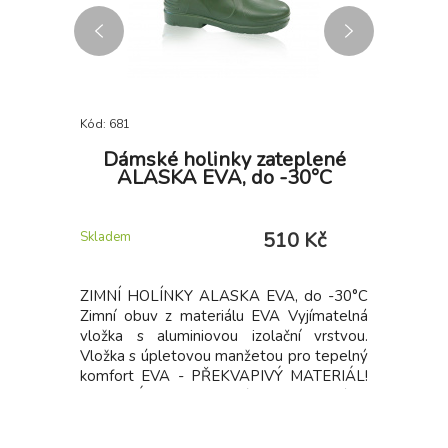
Kód: 681
Kód: P589
dom
Dámské holinky zateplené
Zi
ALASKA EVA, do -30°C
 Kč
510 Kč
Skladem
Skladem
očními švy,
ZIMNÍ HOLÍNKY ALASKA EVA, do -30°C
Náhradní
ýstřih
Zimní obuv z materiálu EVA Vyjímatelná
Greenlan
vložka s aluminiovou izolační vrstvou.
Vložka s úpletovou manžetou pro tepelný
komfort EVA - PŘEKVAPIVÝ MATERIÁL!
MATERIÁL EVA = Etylén Vinyl Acetát •
materiál vyráběn pod vysokým tlakem •
pevná, rovnoměrná a uzavřená buňková