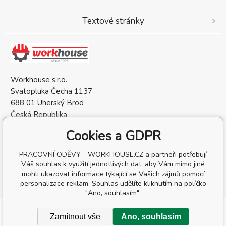
Textové stránky
Workhouse s.r.o.
Svatopluka Čecha 1137
688 01 Uherský Brod
Česká Republika
IČO: 05568137
Cookies a GDPR
DIČ: CZ05568137
PRACOVNÍ ODĚVY - WORKHOUSE.CZ a partneři potřebují
Váš souhlas k využití jednotlivých dat, aby Vám mimo jiné
mohli ukazovat informace týkající se Vašich zájmů pomocí
personalizace reklam. Souhlas udělíte kliknutím na políčko
"Ano, souhlasím".
Copyright © 2026 Workhouse s.r.o.
Zamítnout vše
Ano, souhlasím