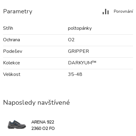
Parametry
Porovnání
Střih
poltopánky
Ochrana
O2
Podešev
GRIPPER
Kolekce
DARKYUM™
Velikost
35-48
Naposledy navštívené
ARENA 922
2360 O2 FO