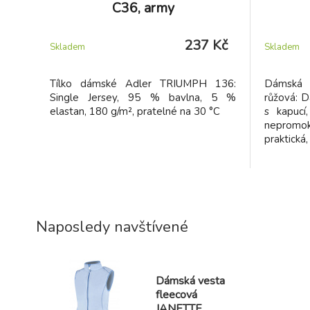
C36, army
237 Kč
Skladem
Skladem
Tílko dámské Adler TRIUMPH 136:
Dámská 
Single Jersey, 95 % bavlna, 5 %
růžová: D
elastan, 180 g/m², pratelné na 30 °C
s kapucí
nepromok
praktická
Naposledy navštívené
Dámská vesta
fleecová
JANETTE,