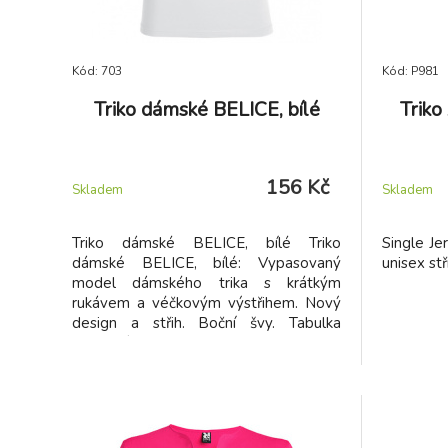
Kód: 703
Kód: P981
Triko dámské BELICE, bílé
Trik
156 Kč
Skladem
Skladem
Triko dámské BELICE, bílé Triko
Single Je
dámské BELICE, bílé: Vypasovaný
unisex stř
model dámského trika s krátkým
rukávem a véčkovým výstřihem. Nový
design a střih. Boční švy. Tabulka
velikostí trička Belice