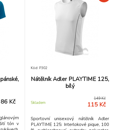
Kód: P302
 pánské,
Nátělník Adler PLAYTIME 125,
bílý
149 Kč
86 Kč
Skladem
115 Kč
aglánovým
Sportovní unisexový nátělník Adler
šití tón v
PLAYTIME 125: Interlokové pique, 100
ukávech.