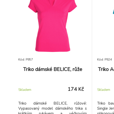
Kód: P957
Kód: P924
Triko dámské BELICE, růže
Triko 
174 Kč
Skladem
Skladem
Triko dámské BELICE, růžové:
Triko b
Vypasovaný model dámského trika s
Single Je
krátkým rukávem a véčkovým
silikonov