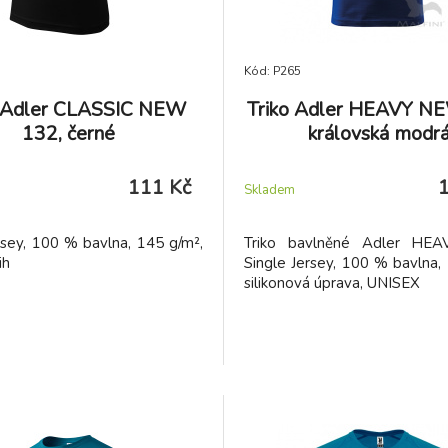
Kód: P265
o Adler CLASSIC NEW
Triko Adler HEAVY N
132, černé
královská modr
111 Kč
Skladem
rsey, 100 % bavlna, 145 g/m²,
Triko bavlněné Adler HE
ih
Single Jersey, 100 % bavlna,
silikonová úprava, UNISEX