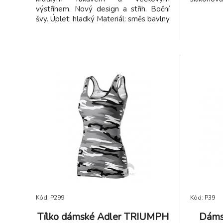
výstřihem. Nový design a střih. Boční
švy. Úplet: hladký Materiál: směs bavlny
a polyesteru Gramáž: 200g/m2 Tabulka
velikostí trička Belice
Kód: P299
Kód: P39
Tílko dámské Adler TRIUMPH
Dáms