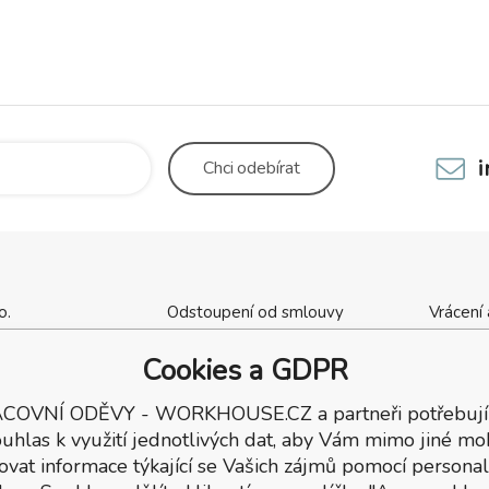
Chci
odebírat
o.
Odstoupení od smlouvy
Vrácení
cha 1137
Kontaktní údaje
Obchod
ý Brod
Výšivka, potisk oděvů
Tabulky 
Cookies a GDPR
ka
Dárkové poukazy
Dodací
COVNÍ ODĚVY - WORKHOUSE.CZ a partneři potřebují
7
Reklamační podmínky
137
uhlas k využití jednotlivých dat, aby Vám mimo jiné mo
ovat informace týkající se Vašich zájmů pomocí personal