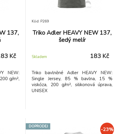
Kód: P269
EW 137,
Triko Adler HEAVY NEW 137,
á
šedý melír
183 Kč
183 Kč
Skladem
AVY NEW:
Triko bavlněné Adler HEAVY NEW:
 200 g/m²,
Single Jersey, 85 % bavlna, 15 %
viskóza, 200 g/m², silikonová úprava,
UNISEX
DOPRODEJ
-23%