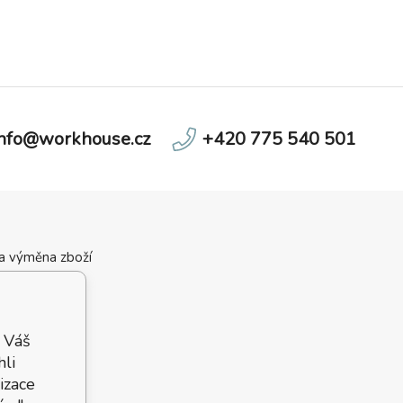
info@workhouse.cz
+420 775 540 501
 a výměna zboží
ní podmínky
velikostí
 podmínky
 Váš
hli
izace