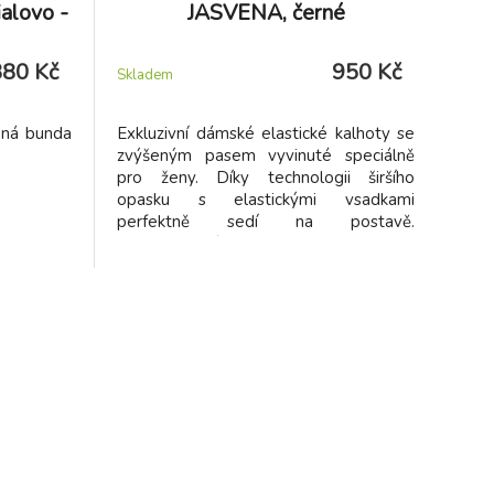
ialovo -
JASVENA, černé
380 Kč
950 Kč
Skladem
ená bunda
Exkluzivní dámské elastické kalhoty se
zvýšeným pasem vyvinuté speciálně
pro ženy. Díky technologii širšího
opasku s elastickými vsadkami
perfektně sedí na postavě.
Propracovaný 3D SLIM FIT střih spolu s
elastickým materiálem se výborně
přizpůsobí různým typům postav.