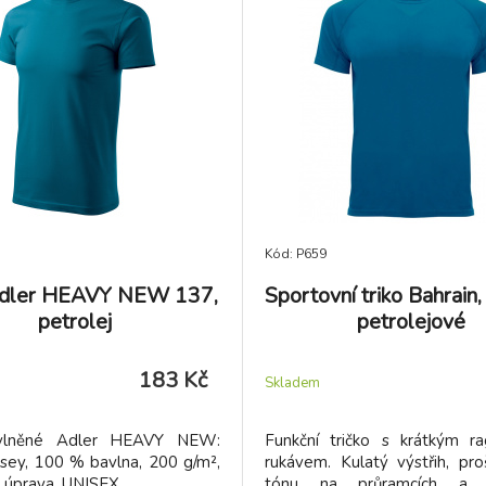
Kód: P659
Adler HEAVY NEW 137,
Sportovní triko Bahrain,
petrolej
petrolejové
183 Kč
Skladem
avlněné Adler HEAVY NEW:
Funkční tričko s krátkým r
rsey, 100 % bavlna, 200 g/m²,
rukávem. Kulatý výstřih, pro
á úprava, UNISEX
tónu na průramcích a r