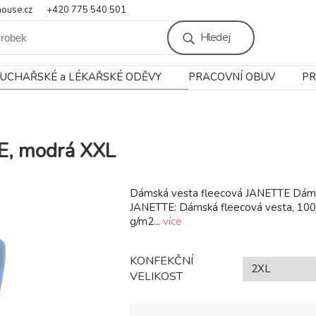
ouse.cz
+420 775 540 501
Hledej
UCHAŘSKÉ a LÉKAŘSKÉ ODĚVY
PRACOVNÍ OBUV
PR
E, modrá XXL
Dámská vesta fleecová JANETTE Dáms
JANETTE: Dámská fleecová vesta, 10
g/m2...
více
KONFEKČNÍ
VELIKOST