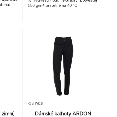
% rychleschnoucí extradry polyester,
eriál.
150 g/m², pratelné na 40 °C
Kód: P916
zimní,
Dámské kalhoty ARDON