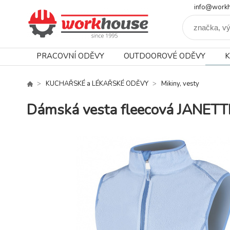
info@workh
PRACOVNÍ ODĚVY
OUTDOOROVÉ ODĚVY
K
KUCHAŘSKÉ a LÉKAŘSKÉ ODĚVY
Mikiny, vesty
Dámská vesta fleecová JANETT