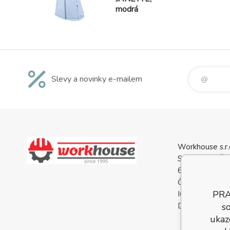
modrá
Slevy a novinky e-mailem
Workhouse s.r.
Svatopluka Če
688 01 Uhersk
Česká Republi
PRA
IČO: 0556813
DIČ: CZ05568
so
ukaz