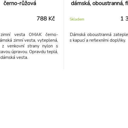
černo-růžová
dámská, oboustranná, f
černá
788 Kč
1 
Skladem
zimní vesta OMAK černo-
Dámská oboustranná zatepl
ámská zimní vesta, vyteplená,
s kapucí a reflexními doplňky.
, z venkovní strany nylon s
avou úpravou. Opravdu teplá,
, dámská vesta.