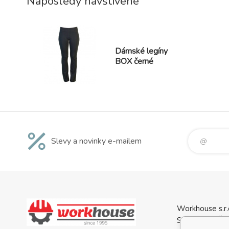
Naposledy navštívené
gumovým
Dámské legíny
BOX černé
Slevy a novinky e-mailem
Workhouse s.r.
Svatopluka Če