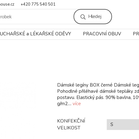
ouse.cz
+420 775 540 501
Hledej
UCHAŘSKÉ a LÉKAŘSKÉ ODĚVY
PRACOVNÍ OBUV
PR
Dámské legíny BOX černé Dámské leg
Pohodlné přiléhavé dámské tepláky zdů
postavu. Elastický pás. 90% bavlna, 1
g/m2....
více
KONFEKČNÍ
VELIKOST