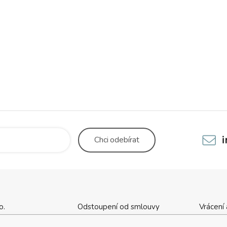
 lemem.
Chci
odebírat
o.
Odstoupení od smlouvy
Vrácení
cha 1137
Kontaktní údaje
Obchod