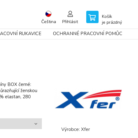
Košík
Čeština
Přihlásit
je prázdný
ACOVNÍ RUKAVICE
OCHRANNÉ PRACOVNÍ POMŮCKY
íny BOX černé:
razňující ženskou
0% elastan, 280
Výrobce:
Xfer