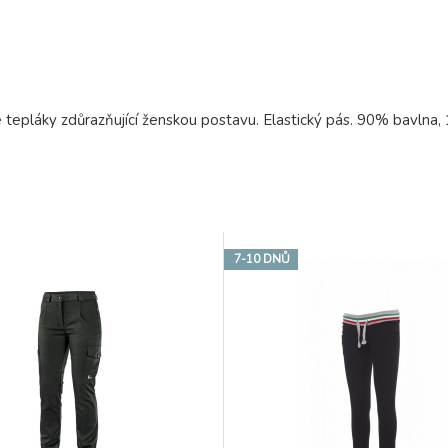
epláky zdůrazňující ženskou postavu. Elastický pás. 90% bavlna,
7-10 DNŮ