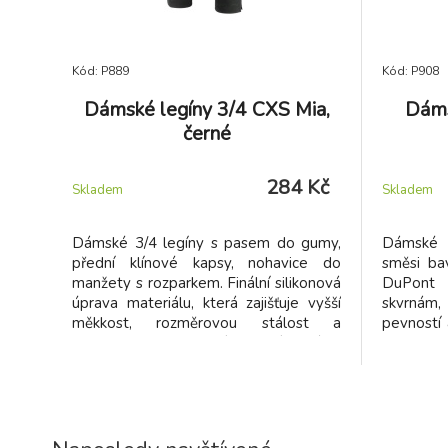
Kód: P889
Kód: P908
Dámské legíny 3/4 CXS Mia,
Dáms
černé
284 Kč
Skladem
Skladem
Dámské 3/4 legíny s pasem do gumy,
Dámské 
přední klínové kapsy, nohavice do
směsi ba
manžety s rozparkem. Finální silikonová
DuPont 
úprava materiálu, která zajišťuje vyšší
skvrnám,
měkkost, rozměrovou stálost a
pevností 
omezuje žmolkovatění. Použití v práci i
je materi
pro volný čas. Vhodné pro potisk a
na teplo
výšivku.
opasek, 
zadní ka
pravá na
drukem