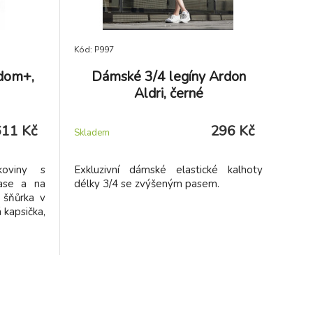
Kód: P997
dom+,
Dámské 3/4 legíny Ardon
Aldri, černé
611 Kč
296 Kč
Skladem
koviny s
Exkluzivní dámské elastické kalhoty
ase a na
délky 3/4 se zvýšeným pasem.
 šňůrka v
 kapsička,