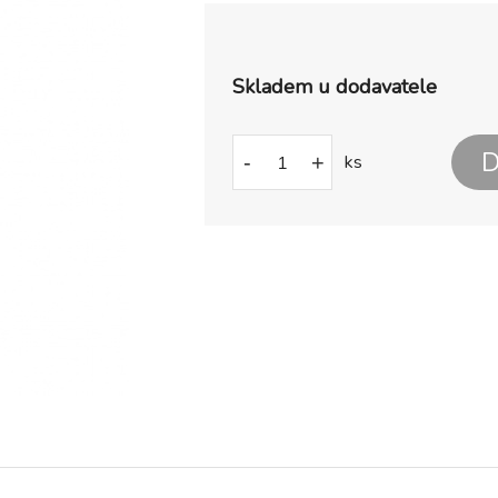
Skladem u dodavatele
D
-
+
ks