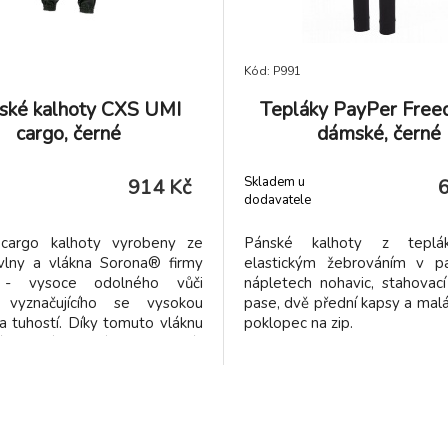
Kód: P991
ké kalhoty CXS UMI
Tepláky PayPer Free
cargo, černé
dámské, černé
Skladem u
914 Kč
dodavatele
cargo kalhoty vyrobeny ze
Pánské kalhoty z teplá
vlny a vlákna Sorona® firmy
elastickým žebrováním v p
- vysoce odolného vůči
nápletech nohavic, stahovací
 vyznačujícího se vysokou
pase, dvě přední kapsy a malá
a tuhostí. Díky tomuto vláknu
poklopec na zip.
ál měkký, pružný a lze jej prát
tu 60 °C. Pas s poutky na
vzadu do gumy, 2 přední a 2
psy, boční nabírané kapsy -
 zip, levá krytá klopou s
, nohavice se zúženým