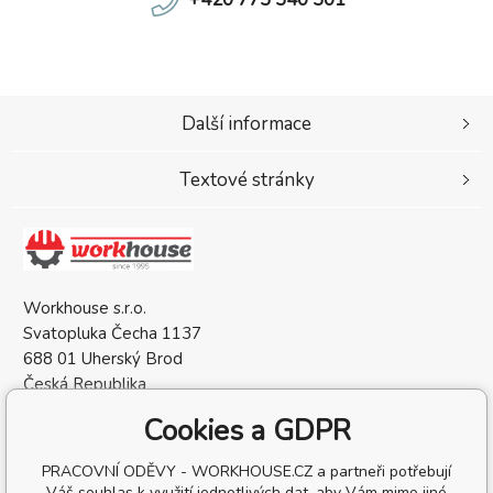
Další informace
Textové stránky
Workhouse s.r.o.
Svatopluka Čecha 1137
688 01 Uherský Brod
Česká Republika
IČO: 05568137
Cookies a GDPR
DIČ: CZ05568137
PRACOVNÍ ODĚVY - WORKHOUSE.CZ a partneři potřebují
Váš souhlas k využití jednotlivých dat, aby Vám mimo jiné