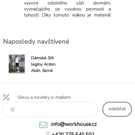
pase, dvě
vysoce odolného vůči skvrnám,
oklopec na
vyznačujícího se vysokou pevností a
tuhostí. Díky tomuto vláknu je materiál
měkký, pružný a lze jej prát na teplotu 60
°C. Pas s poutky na opasek, vzadu do
gumy, 2 přední a 2 zadní kapsy, boční
nabírané kapsy - pravá na zip, levá krytá
Naposledy navštívené
klopou s drukem, nohavice se zúženým
gumovým lemem.
Dámské 3/4
legíny Ardon
Aldri, černé
Slevy a novinky e-mailem
odebírat
info@workhouse.cz
+420 775 540 501