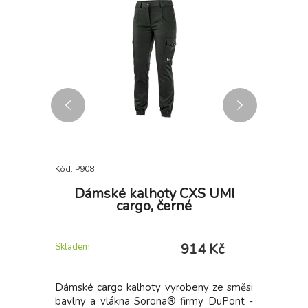
Kód: P908
Kód: P973
dom+,
Dámské kalhoty CXS UMI
Dámské
cargo, černé
 Kč
914 Kč
Skladem
Skladem
elastickým
Dámské cargo kalhoty vyrobeny ze směsi
Dámské 3
ápletech
bavlny a vlákna Sorona® firmy DuPont -
gumu.