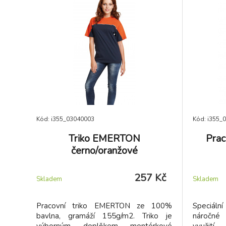
Kód: i355_03040003
Kód: i355_
Triko EMERTON
Prac
černo/oranžové
257 Kč
Skladem
Skladem
Pracovní triko EMERTON ze 100%
Speciál
bavlna, gramáží 155g/m2. Triko je
náročné 