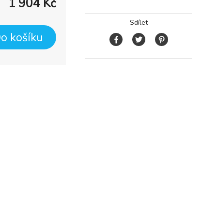
1 904
Kč
Sdílet
o košíku