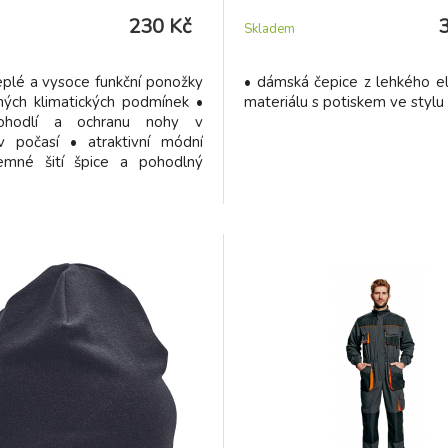
230 Kč
Skladem
eplé a vysoce funkční ponožky
• dámská čepice z lehkého el
ných klimatických podmínek •
materiálu s potiskem ve stylu
 pohodlí a ochranu nohy v
iv počasí • atraktivní módní
emné šití špice a pohodlný
lem