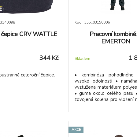
03140098
Kód: i355_03150006
í čepice CRV WATTLE
Pracovní kombiné
EMERTON
344 Kč
1 
Skladem
ustranná celoroční čepice.
• kombinéza pohodlného 
vysoké odolnosti • namáha
vyztužena materiálem polye
• guma okolo celého pasu •
zdvojená kolena pro vložení 
• poutko na kladivo • vyr
náročné podmínky
AKCE