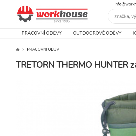
info@workh
PRACOVNÍ ODĚVY
OUTDOOROVÉ ODĚVY
K
PRACOVNÍ OBUV
TRETORN THERMO HUNTER zatep