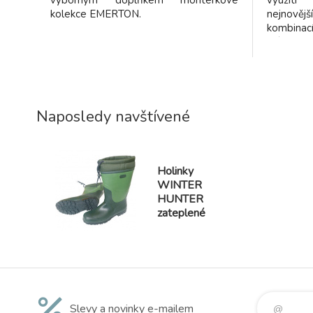
výborným doplňkem montérkové
využití
kolekce EMERTON.
nejnověj
kombina
vláken j
Zaručují:
lem - m
extrémní
odvod p
izolaci 
Naposledy navštívené
elastic
ponožky 
ochran
puchýřům.
Holinky
klima i př
WINTER
HUNTER
zateplené
Slevy a novinky e-mailem