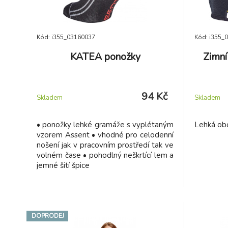
Kód: i355_03160037
Kód: i355_
KATEA ponožky
Zimn
94 Kč
Skladem
Skladem
• ponožky lehké gramáže s vyplétaným
Lehká obo
vzorem Assent • vhodné pro celodenní
nošení jak v pracovním prostředí tak ve
volném čase • pohodlný neškrtící lem a
jemné šití špice
DOPRODEJ