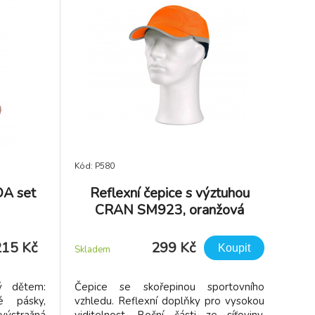
Kód: P580
DA set
Reflexní čepice s výztuhou
CRAN SM923, oranžová
215 Kč
299 Kč
Koupit
Skladem
ý dětem:
Čepice se skořepinou sportovního
é pásky,
vzhledu. Reflexní doplňky pro vysokou