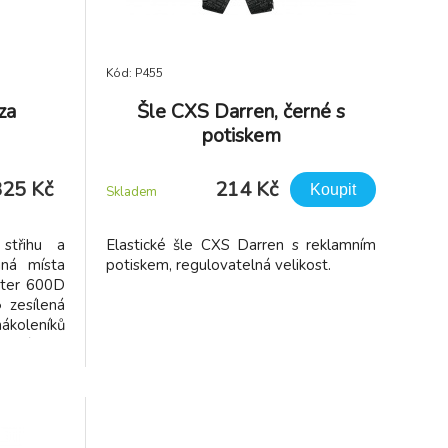
Kód: P455
za
Šle CXS Darren, černé s
potiskem
825 Kč
214 Kč
Koupit
Skladem
střihu a
Elastické šle CXS Darren s reklamním
ná místa
potiskem, regulovatelná velikost.
ster 600D
 zesílená
nákoleníků
obené pro