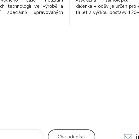
 volného času. Použitím
výstražná samolepka, v
ších technologií ve výrobě a
klíčenka • oděv je určen pro d
cí speciálně upravovaných
tří let s výškou postavy 120
sou vyvinuty ponožky DABIH.
nošení přes svrchní oble
 - maximálně pohodlný neškrtící
vizuální signalizaci přítomnost
aximální ochranu nohy při
za jakýchkoli světelných po
 pracovní zátěži - ideální
dne i v noci • splňuje normu 
otu - dokonalou tepelnou
- velmi jemné šití špice -
kou bandáž proti posunu
v botě - polstrované zóny na
u nohy proti otlakům a
 Větrací kanálky zaručí ideální
i extrémní zátěži.
Chci
odebírat