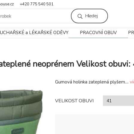
ouse.cz
+420 775 540 501
Hledej
UCHAŘSKÉ a LÉKAŘSKÉ ODĚVY
PRACOVNÍ OBUV
PR
lené neoprénem Velikost obuvi: 
Gumová holinka zateplená plyšem....
ví
VELIKOST OBUVI