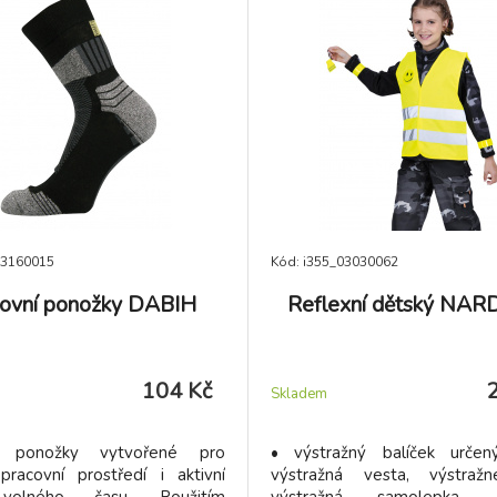
03160015
Kód: i355_03030062
ovní ponožky DABIH
Reflexní dětský NAR
104 Kč
Skladem
ní ponožky vytvořené pro
• výstražný balíček určen
pracovní prostředí i aktivní
výstražná vesta, výstražn