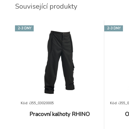
Související produkty
2-3 DNY
2-3 DNY
Kód: i355_03020005
Kód: i355_
Pracovní kalhoty RHINO
O