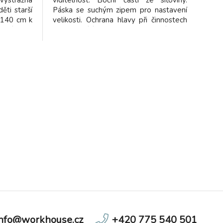
ýstražná
viditelnost. Boční části ze síťoviny.
ěti starší
Páska se suchým zipem pro nastavení
–140 cm k
velikosti. Ochrana hlavy při činnostech
čení pro
nevyžadujících přilbu. Neslouží jako
i uživatele
náhrada přilby.
dmínek ve
EN 1150
info@workhouse.cz
+420 775 540 501