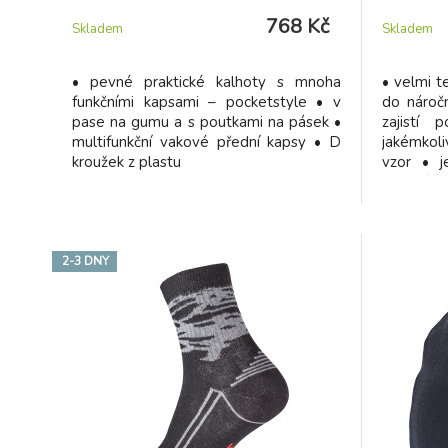
768 Kč
Skladem
Skladem
• pevné praktické kalhoty s mnoha
• velmi t
funkčními kapsami – pocketstyle • v
do nároč
pase na gumu a s poutkami na pásek •
zajistí
multifunkční vakové přední kapsy • D
jakémkol
kroužek z plastu
vzor • j
neškrtící 
2-3 DNY