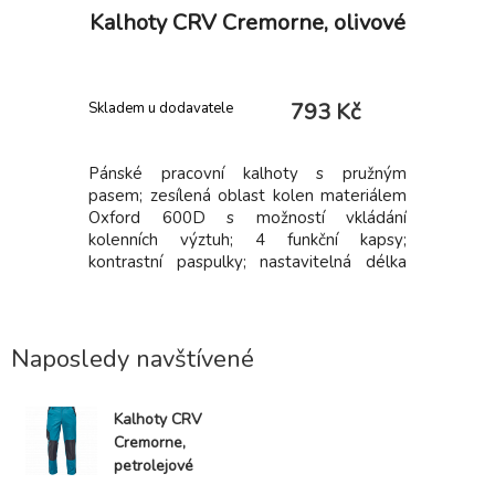
stav,
Kalhoty CRV Cremorne, olivové
Mi
Kč
793 Kč
Skladem u dodavatele
Skladem
: Reflexní
Pánské pracovní kalhoty s pružným
Výstražná
 práci se
pasem; zesílená oblast kolen materiálem
možnost 
 práci kde
Oxford 600D s možností vkládání
kapsy na z
e např. v
kolenních výztuh; 4 funkční kapsy;
ci včetně
kontrastní paspulky; nastavitelná délka
e
nohavic.
Naposledy navštívené
Kalhoty CRV
Cremorne,
petrolejové