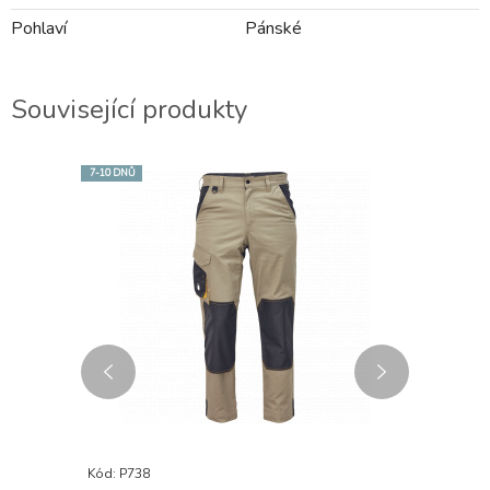
Pohlaví
Pánské
Související produkty
7-10 DNŮ
AKCE
Kód: P738
Kód: P146