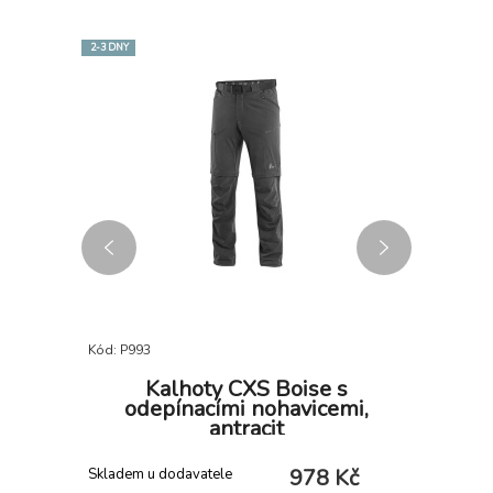
2-3 DNY
Kód: P993
Kód: P772
yper
Kalhoty CXS Boise s
Dámsk
uřové
odepínacími nohavicemi,
antracit
 Kč
978 Kč
Skladem u dodavatele
Skladem