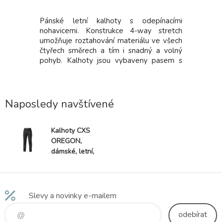
oční.
Pánské letní kalhoty s odepínacími
Dámská s
nohavicemi. Konstrukce 4-way stretch
Jersey, 9
umožňuje roztahování materiálu ve všech
sukně s 
čtyřech směrech a tím i snadný a volný
materiálu
pohyb. Kalhoty jsou vybaveny pasem s
střih su
gumou v bocích a opaskem, bočními a
pohyb, p
stehenními zipovými kapsami a zadní
stažení
kapsou na zip. Kalhoty mají také decentní
reflexní doplňky. Nohavice s horizontálním
Naposledy navštívené
a vertikálním zipem lze odepnout bez
nutnosti vyzutí obuvi. Zip odepínacích
nohavic je barevně odlišen pro snazší
Kalhoty CXS
rozeznání pravé/levé nohavice. Nohavice
OREGON,
lze v dolní části stáhnout a přizpůsobit
dámské, letní,
šířce kotníků.
černé
Slevy a novinky e-mailem
odebírat