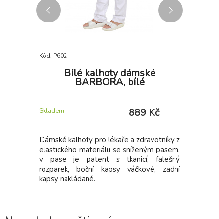
Kód: P602
Kód: P480
a Xfer
Bílé kalhoty dámské
Zást
BARBORA, bílé
 Kč
889 Kč
Skladem
Skladem
 dlouhým
Dámské kalhoty pro lékaře a zdravotníky z
Zástěra
 podšívku
elastického materiálu se sníženým pasem,
páskem za
ryté švy v
v pase je patent s tkanicí, falešný
dvě kaps
iční zip.
rozparek, boční kapsy váčkové, zadní
jednu vel
etách a
kapsy nakládané.
uvázání.
a bočních
potravin.
o Roly na