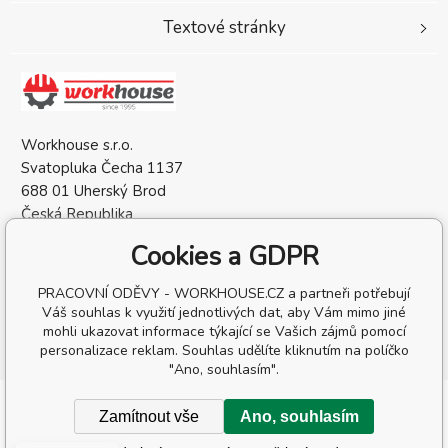
Textové stránky
Workhouse s.r.o.
Svatopluka Čecha 1137
688 01 Uherský Brod
Česká Republika
IČO: 05568137
Cookies a GDPR
DIČ: CZ05568137
PRACOVNÍ ODĚVY - WORKHOUSE.CZ a partneři potřebují
Váš souhlas k využití jednotlivých dat, aby Vám mimo jiné
mohli ukazovat informace týkající se Vašich zájmů pomocí
personalizace reklam. Souhlas udělíte kliknutím na políčko
"Ano, souhlasím".
Copyright © 2026 Workhouse s.r.o.
Zamítnout vše
Ano, souhlasím
Všechna práva vyhrazena.