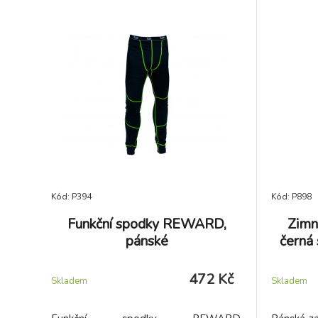
Kód: P394
Kód: P898
Funkční spodky REWARD,
Zimn
pánské
černá
472 Kč
Skladem
Skladem