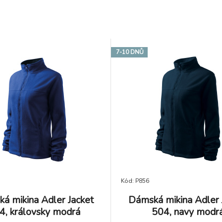
7-10 DNŮ
Kód: P856
á mikina Adler Jacket
Dámská mikina Adler 
4, královsky modrá
504, navy modr