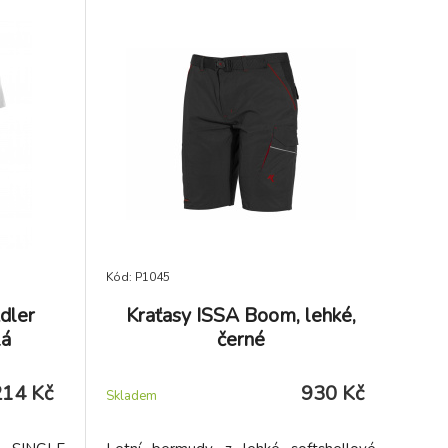
Kód: P1045
dler
Kraťasy ISSA Boom, lehké,
lá
černé
214 Kč
930 Kč
Skladem