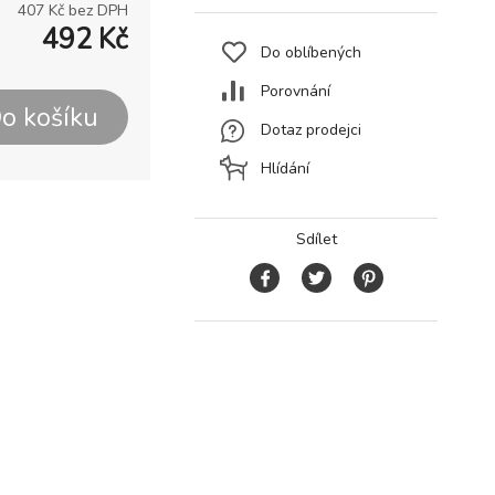
407
Kč bez DPH
492
Kč
Do oblíbených
Porovnání
o košíku
Dotaz prodejci
Hlídání
Sdílet