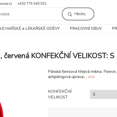
ouse.cz
+420 775 540 501
Hledej
UCHAŘSKÉ a LÉKAŘSKÉ ODĚVY
PRACOVNÍ OBUV
PR
01, červená KONFEKČNÍ VELIKOST: S
Pánská fleesová hřejivá mikina. Fleece
antipilingová úprava....
více
KONFEKČNÍ
VELIKOST