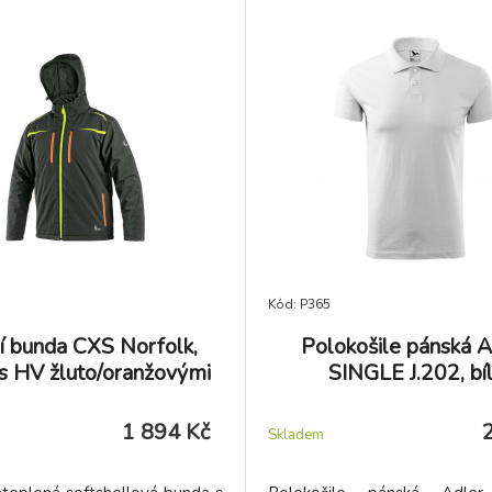
Kód: P365
í bunda CXS Norfolk,
Polokošile pánská A
 s HV žluto/oranžovými
SINGLE J.202, bí
1 894 Kč
Skladem