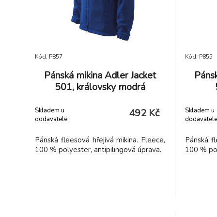
Kód: P857
Kód: P855
Pánská mikina Adler Jacket
Pánsk
501, královsky modrá
Skladem u
Skladem u
492 Kč
dodavatele
dodavatel
Pánská fleesová hřejivá mikina. Fleece,
Pánská fl
100 % polyester, antipilingová úprava.
100 % pol