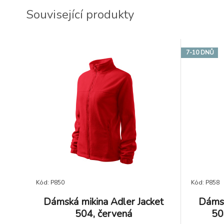
Související produkty
7-10 DNŮ
Kód: P850
Kód: P858
Dámská mikina Adler Jacket
Dámsk
504, červená
50