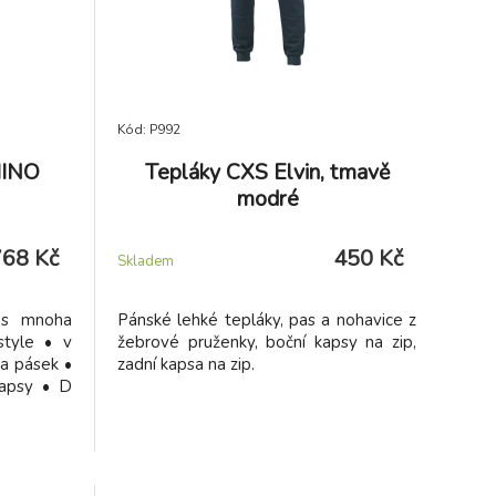
Kód: P992
HINO
Tepláky CXS Elvin, tmavě
modré
768 Kč
450 Kč
Skladem
 s mnoha
Pánské lehké tepláky, pas a nohavice z
style • v
žebrové pruženky, boční kapsy na zip,
a pásek •
zadní kapsa na zip.
kapsy • D