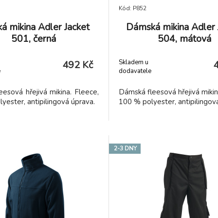
Kód: P852
á mikina Adler Jacket
Dámská mikina Adler 
501, černá
504, mátová
Skladem u
492 Kč
e
dodavatele
eesová hřejivá mikina. Fleece,
Dámská fleesová hřejivá mikin
yester, antipilingová úprava.
100 % polyester, antipilingov
2-3 DNY