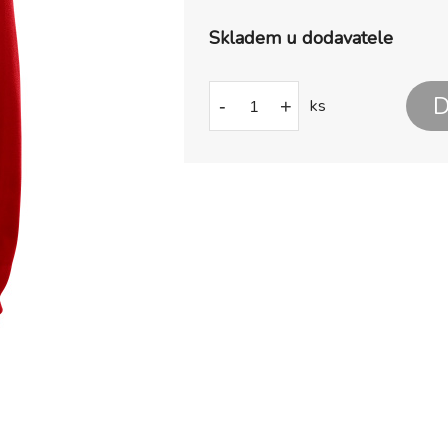
Skladem u dodavatele
D
-
+
ks