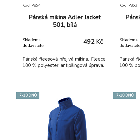
Kód: P854
Kód: P853
Pánská mikina Adler Jacket
Pánsk
501, bílá
Skladem u
Skladem u
492 Kč
dodavatele
dodavatel
Pánská fleesová hřejivá mikina. Fleece,
Pánská fl
100 % polyester, antipilingová úprava.
100 % pol
7-10 DNŮ
7-10 DNŮ