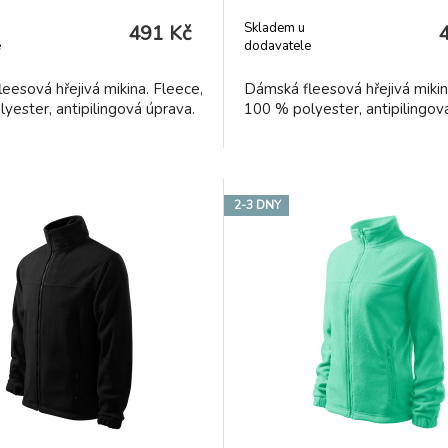
Skladem u
491 Kč
e
dodavatele
eesová hřejivá mikina. Fleece,
Dámská fleesová hřejivá mikin
yester, antipilingová úprava.
100 % polyester, antipilingov
2-3 DNY