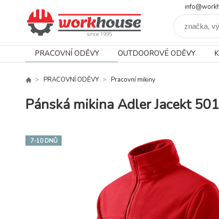
info@workh
PRACOVNÍ ODĚVY
OUTDOOROVÉ ODĚVY
K
PRACOVNÍ ODĚVY
Pracovní mikiny
Pánská mikina Adler Jacekt 5
7-10 DNŮ