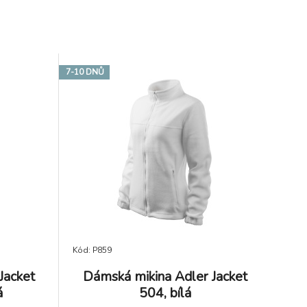
7-10 DNŮ
Kód: P859
Jacket
Dámská mikina Adler Jacket
á
504, bílá