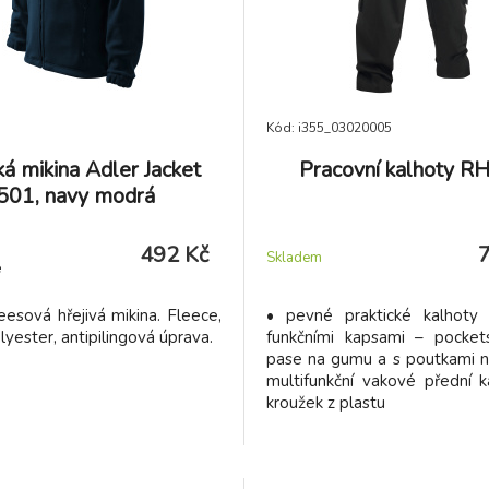
Kód: i355_03020005
á mikina Adler Jacket
Pracovní kalhoty R
501, navy modrá
492 Kč
Skladem
e
eesová hřejivá mikina. Fleece,
• pevné praktické kalhoty
yester, antipilingová úprava.
funkčními kapsami – pocket
pase na gumu a s poutkami n
multifunkční vakové přední 
kroužek z plastu