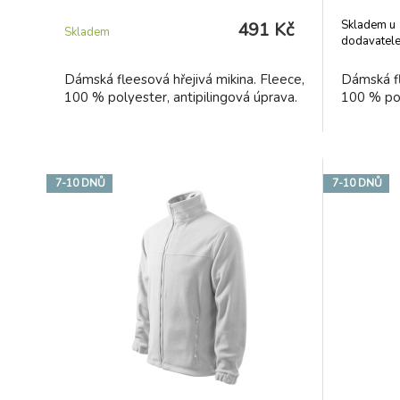
Skladem u
491 Kč
Skladem
dodavatel
Dámská fleesová hřejivá mikina. Fleece,
Dámská fl
100 % polyester, antipilingová úprava.
100 % pol
7-10 DNŮ
7-10 DNŮ