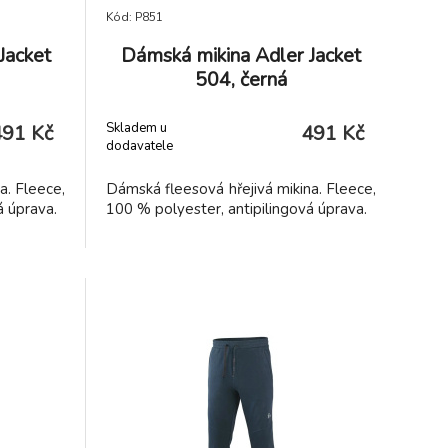
Kód: P851
Jacket
Dámská mikina Adler Jacket
504, černá
Skladem u
491 Kč
491 Kč
dodavatele
a. Fleece,
Dámská fleesová hřejivá mikina. Fleece,
á úprava.
100 % polyester, antipilingová úprava.