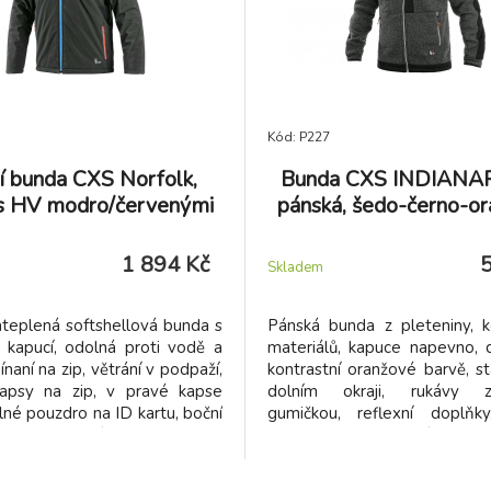
Kód: P227
í bunda CXS Norfolk,
Bunda CXS INDIANAP
 s HV modro/červenými
pánská, šedo-černo-o
1 894 Kč
Skladem
teplená softshellová bunda s
Pánská bunda z pleteniny, 
 kapucí, odolná proti vodě a
materiálů, kapuce napevno, 
ínaní na zip, větrání v podpaží,
kontrastní oranžové barvě, s
kapsy na zip, v pravé kapse
dolním okraji, rukávy z
né pouzdro na ID kartu, boční
gumičkou, reflexní doplňky
 zip, vnitřní kapsy, vnitřní
kapsa na zip, 2 spodní kapsy na
 rukávech, stahování v dolním
eflexní doplňky, TPU membrána,