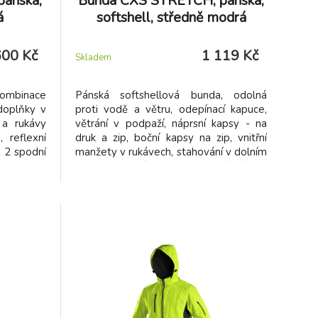
ánská,
Bunda CXS STRETCH, pánská,
á
softshell, středně modrá
600 Kč
1 119 Kč
Skladem
kombinace
Pánská softshellová bunda, odolná
doplňky v
proti vodě a větru, odepínací kapuce,
 a rukávy
větrání v podpaží, náprsní kapsy - na
 reflexní
druk a zip, boční kapsy na zip, vnitřní
, 2 spodní
manžety v rukávech, stahování v dolním
okraji, reflexní doplňky, vnitřní náprsní
kapsa, TPU membrána. Odolnost
materiálu proti průniku vody 5 000 mm
mimo oblast švů, paropropustnost 5
000 g/