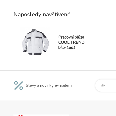
vnitřní ot
Odolnost 
8 000 
Naposledy navštívené
paroprop
Pracovní blůza
COOL TREND
bílo-šedá
Slevy a novinky e-mailem