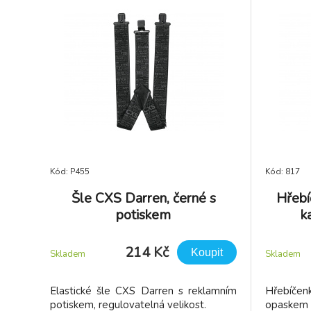
Kód: P455
Kód: 817
Šle CXS Darren, černé s
Hřebí
potiskem
k
214 Kč
Koupit
Skladem
Skladem
Elastické šle CXS Darren s reklamním
Hřebíčen
potiskem, regulovatelná velikost.
opaskem 