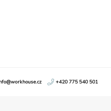
kapes) 10 000 mm, paropropustnost 3
000 g/m2/24 hod, na levém rukávu
kapsička na zip, 2 spodní kapsy na zip,
jedna náprsní kapsa.
info@workhouse.cz
+420 775 540 501