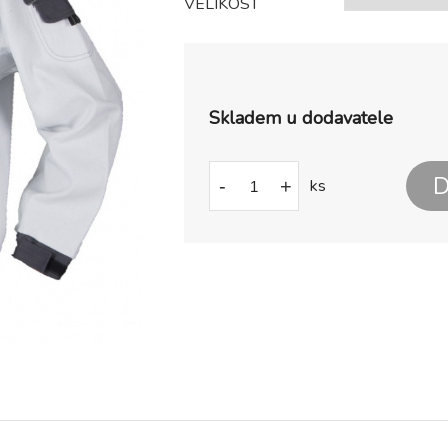
VELIKOST
Skladem u dodavatele
D
-
+
ks