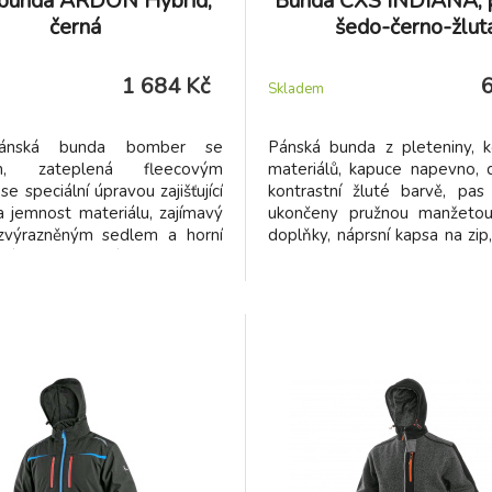
 bunda ARDON Hybrid,
Bunda CXS INDIANA, p
černá
šedo-černo-žlut
1 684 Kč
Skladem
pánská bunda bomber se
Pánská bunda z pleteniny, 
em, zateplená fleecovým
materiálů, kapuce napevno, 
e speciální úpravou zajišťující
kontrastní žluté barvě, pas
 jemnost materiálu, zajímavý
ukončeny pružnou manžetou,
 zvýrazněným sedlem a horní
doplňky, náprsní kapsa na zip
ukávů pro štíhlou siluetu,
kapsy na zip.
 prošívání na předním sedle a