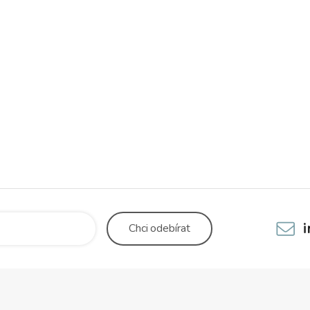
vor na zip pro aplikaci výšivky.
materiálu proti průniku vody
mm mimo oblast švů,
ustnost 3 000 g/m2/24h.
Chci
odebírat