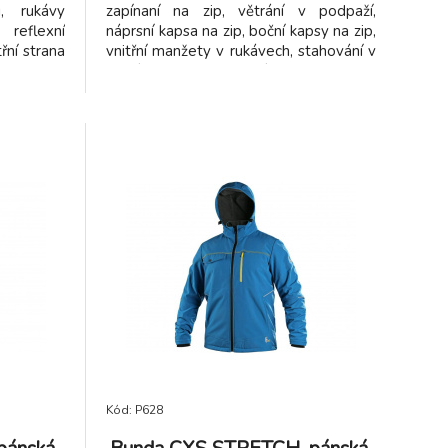
, rukávy
zapínaní na zip, větrání v podpaží,
 reflexní
náprsní kapsa na zip, boční kapsy na zip,
řní strana
vnitřní manžety v rukávech, stahování v
odolnost
dolním okraji, reflexní doplňky, TPU
ody (mimo
membrána. Odolnost materiálu proti
lu kolem
průniku vody 8 000 mm mimo oblast
ustnost 3
švů, paropropustnost 3 000 g/m2/24h.
m rukávu
sy na zip,
Kód: P628