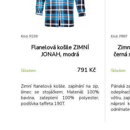
Kód: P238
Kód: P897
Flanelová košile ZIMNÍ
Zimn
JONAH, modrá
černá
791 Kč
Skladem
Skladem
Zimní flanelová košile, zapínání na zip,
Pánská za
límec se stojáčkem. Materiál: 100%
odepínací
bavlna, zateplení 100% polyester,
větru, zap
podšívka taffeta 190T.
náprsní 
odnímatel
kapsy na
manžety v
okraji, r