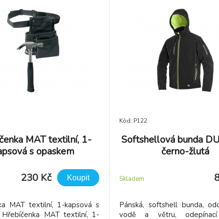
Kód: P122
čenka MAT textilní, 1-
Softshellová bunda 
apsová s opaskem
černo-žlutá
230 Kč
Koupit
Skladem
ka MAT textilní, 1-kapsová s
Pánská, softshell bunda, odo
Hřebíčenka MAT textilní, 1-
vodě a větru, odepínací