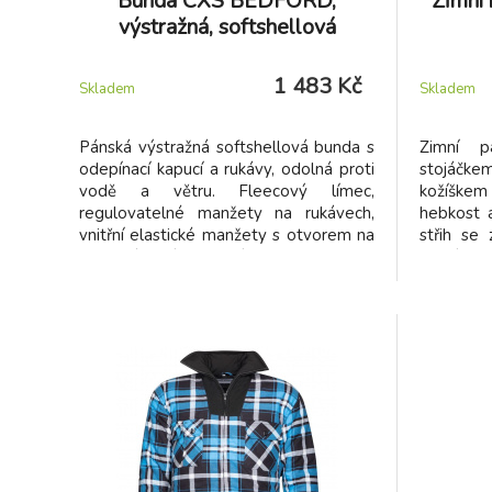
Bunda CXS BEDFORD,
Zimní
výstražná, softshellová
1 483 Kč
Skladem
Skladem
Pánská výstražná softshellová bunda s
Zimní 
odepínací kapucí a rukávy, odolná proti
stojáčk
vodě a větru. Fleecový límec,
kožíškem s
regulovatelné manžety na rukávech,
hebkost a
vnitřní elastické manžety s otvorem na
střih se
prst, náprsní a boční kapsy na zip, v
partií r
pravé náprsní kapse odnímatelné
designové
pouzdro na ID kartu, segmentované
rukávech.
reflexní pásky, kontrastní HV červené a
petrolejové doplňky, vnitřní náprsní
kapsa, stahování v dolním okraji, TPU
membrána, odolnost materiálu proti
průniku vody 8000 mm mimo oblast
švů, paropropustnost 3000 g/m2/24h.