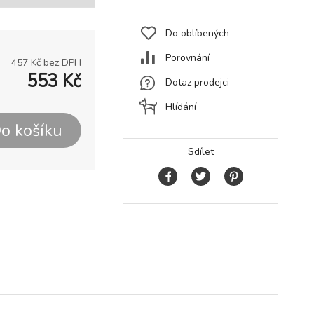
Do oblíbených
Porovnání
457
Kč bez DPH
553
Kč
Dotaz prodejci
Hlídání
o košíku
Sdílet