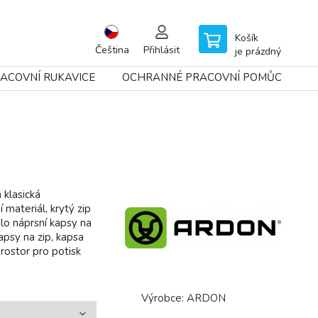
Košík
Čeština
Přihlásit
je prázdný
ACOVNÍ RUKAVICE
OCHRANNÉ PRACOVNÍ POMŮCKY
klasická
 materiál, krytý zip
dlo náprsní kapsy na
apsy na zip, kapsa
rostor pro potisk
Výrobce:
ARDON