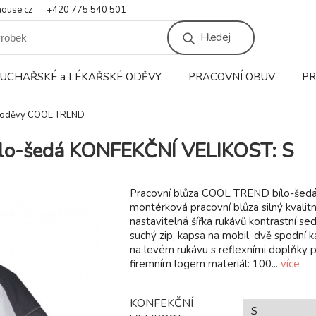
ouse.cz
+420 775 540 501
Hledej
UCHAŘSKÉ a LÉKAŘSKÉ ODĚVY
PRACOVNÍ OBUV
PR
í oděvy COOL TREND
ílo-šedá KONFEKČNÍ VELIKOST: S
Pracovní blůza COOL TREND bílo-šedá 
montérková pracovní blůza silný kvalitní
nastavitelná šířka rukávů kontrastní se
suchý zip, kapsa na mobil, dvě spodní k
na levém rukávu s reflexními doplňky p
firemním logem materiál: 100...
více
KONFEKČNÍ