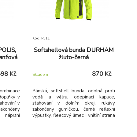
Kód: P311
OLIS,
Softshellová bunda DURHAM
ranžová
žluto-černá
598 Kč
870 Kč
Skladem
kombinace
Pánská, softshell bunda, odolná proti
doplňky v
vodě a větru, odepínací kapuce,
tahování v
stahování v dolním okraji, rukávy
akončeny
zakončeny gumičkou, černé reflexní
, náprsní
výpustky, fleecový límec i vnitřní strana
 zip.
bundy, TPU membrána, odolnost
materiálu proti průniku vody (mimo
oblast švů a mimo materiálu kolem