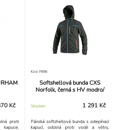
Kód: P896
DURHAM
Softshellová bunda CXS
Norfolk, černá s HV modro/
červenými
870 Kč
1 291 Kč
Skladem
lná proti
Pánská softshellová bunda s odepínací
 kapuce,
kapucí, odolná proti vodě a větru,