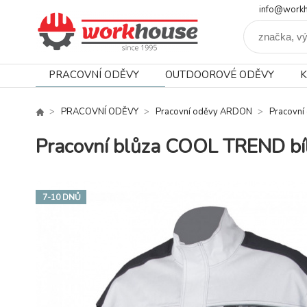
info@workh
PRACOVNÍ ODĚVY
OUTDOOROVÉ ODĚVY
K
PRACOVNÍ ODĚVY
Pracovní oděvy ARDON
Pracovn
Pracovní blůza COOL TREND b
7-10 DNŮ