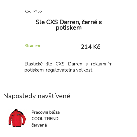
Kód: P455
Kód: P183
astovým
Šle CXS Darren, černé s
Páns
potiskem
Kč
214 Kč
Skladem
Skladem
ým krytem
Elastické šle CXS Darren s reklamním
Softshel
m krytem:
potiskem, regulovatelná velikost.
funkční d
, elastické
větruodol
evnění. 1
lehká a pr
nastavite
Naposledy navštívené
ozdobný p
Pracovní blůza
COOL TREND
červená