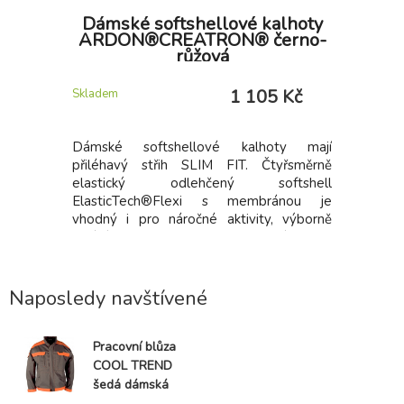
ARD,
Dámské softshellové kalhoty
Dámské
ARDON®CREATRON® černo-
růžová
 Kč
1 105 Kč
Skladem
Skladem
é: Dámské
Dámské softshellové kalhoty mají
Dámské 3
lu, vnitřní
přiléhavý střih SLIM FIT. Čtyřsměrně
gumu.
rošití.
elastický odlehčený softshell
ElasticTech®Flexi s membránou je
vhodný i pro náročné aktivity, výborně
chrání před větrem, je voděodolný, rychle
schne a udržuje optimální tělesnou
teplotu. Ventilační zipy se síťovinou na
vnější straně stehen. Zadní díl člení sedlo,
Naposledy navštívené
na předním dílu 2 zipové kapsy, pružný,
tvarovaný obvod pasu zvyšuje komfort při
nošení. Funkční tvarování nohavic, zúžený
Pracovní blůza
střih, spodní lem nohavic s možností
COOL TREND
nastavení obvodu pomocí druků, vnitřní
šedá dámská
háček s gumou pro upevnění nohavic k