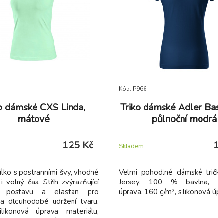
Kód: P966
o dámské CXS Linda,
Triko dámské Adler Bas
mátové
půlnoční modrá
125 Kč
Skladem
lko s postranními švy, vhodné
Velmi pohodlné dámské tričk
i volný čas. Střih zvýrazňující
Jersey, 100 % bavlna, si
 postavu a elastan pro
úprava, 160 g/m², silikonová ú
 a dlouhodobé udržení tvaru.
silikonová úprava materiálu,