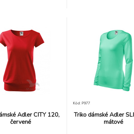
ajišťuje vyšší měkkost,
ovou stálost a omezuje
tění. Vhodné pro potisk a
Kód: P977
dámské Adler CITY 120,
Triko dámské Adler SL
červené
mátové