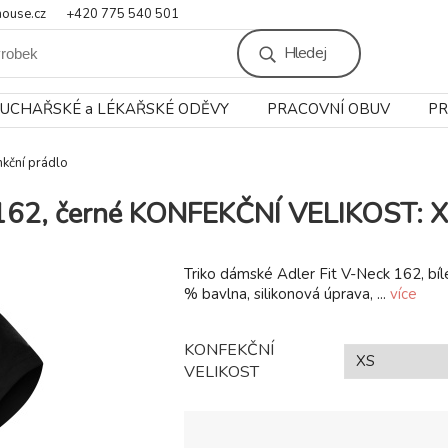
ouse.cz
+420 775 540 501
Hledej
UCHAŘSKÉ a LÉKAŘSKÉ ODĚVY
PRACOVNÍ OBUV
PR
unkční prádlo
k 162, černé KONFEKČNÍ VELIKOST: 
Triko dámské Adler Fit V-Neck 162, bíl
% bavlna, silikonová úprava, ...
více
KONFEKČNÍ
VELIKOST