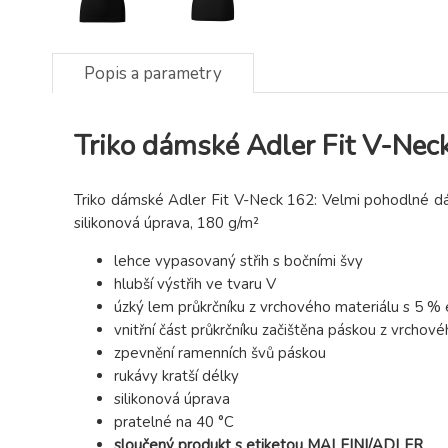
Popis a parametry
Triko dámské Adler Fit V-Nec
Triko dámské Adler Fit V-Neck 162: Velmi pohodlné dáms
silikonová úprava, 180 g/m²
lehce vypasovaný střih s bočními švy
hlubší výstřih ve tvaru V
úzký lem průkrčníku z vrchového materiálu s 5 % 
vnitřní část průkrčníku začištěna páskou z vrchov
zpevnění ramenních švů páskou
rukávy kratší délky
silikonová úprava
pratelné na 40 °C
sloučený produkt s etiketou MALFINI/ADLER