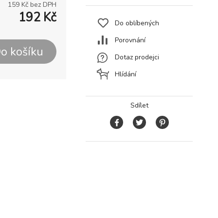
159
Kč bez DPH
192
Kč
Do oblíbených
Porovnání
o košíku
Dotaz prodejci
Hlídání
Sdílet