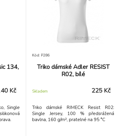
Kód: P286
ic 134,
Triko dámské Adler RESIST
R02, bílé
140 Kč
225 Kč
Skladem
o, Single
Triko dámské RIMECK Resist R02:
likonová
Single Jersey, 100 % předsrážená
prava.
bavlna, 160 g/m², pratelné na 95 °C