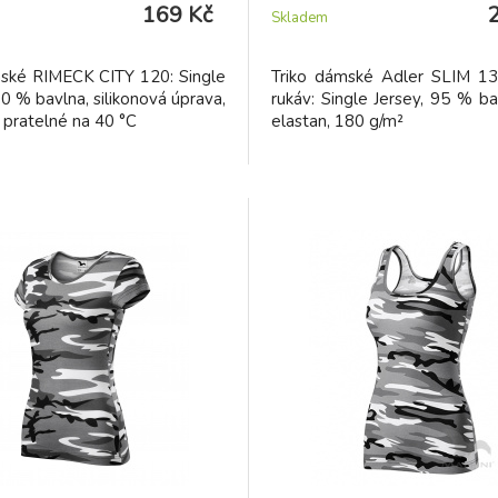
169 Kč
Skladem
mské RIMECK CITY 120: Single
Triko dámské Adler SLIM 13
00 % bavlna, silikonová úprava,
rukáv: Single Jersey, 95 % b
 pratelné na 40 °C
elastan, 180 g/m²