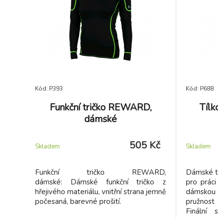
Kód: P393
Kód: P688
Funkční tričko REWARD,
Tílk
dámské
505 Kč
Skladem
Skladem
Funkční tričko REWARD,
Dámské tí
dámské: Dámské funkční tričko z
pro práci 
hřejivého materiálu, vnitřní strana jemně
dámskou
počesaná, barevné prošití.
pružnost
Finální 