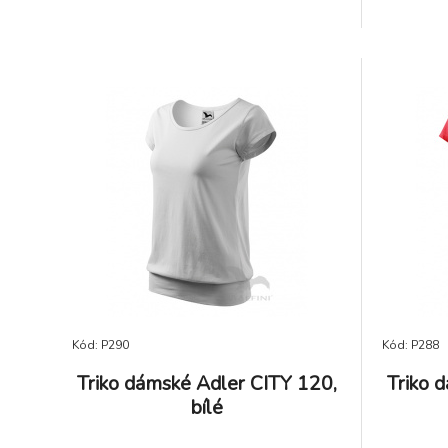
která z
rozměr
žmolkova
výšivku.
Kód: P290
Kód: P288
Triko dámské Adler CITY 120,
Triko 
bílé