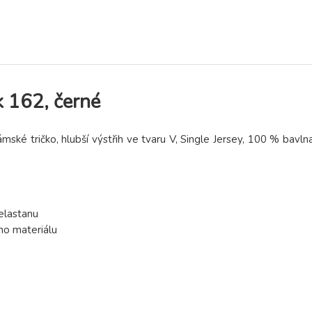
k 162, černé
ké tričko, hlubší výstřih ve tvaru V, Single Jersey, 100 % bavlna
elastanu
ého materiálu