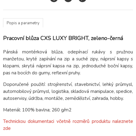
Popis a parametry
Pracovní blůza CXS LUXY BRIGHT, zeleno-černá
Pánská montérková blůza, odepínací rukávy s pružnou
manžetou, kryté zapínání na zip a suché zipy, náprsní kapsy s
klopami, skrytá náprsní kapsa na zip, jednoduché boční kapsy,
pas na bocích do gumy, reflexní pruhy.
Doporučené použití: strojírenství, stavebnictví, lehký průmysl,
automobilový průmysl, logistika, skladová manipulace, spedice,
autoservisy, údržba, montáže, zemědělství, zahrada, hobby.
Materiál: 100% bavlna; 260 g/m2
Technickou dokumentaci včetně rozměrů produktu naleznete
zde