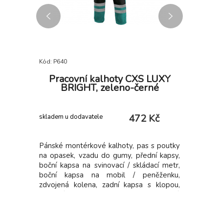
Kód: P640
Kód: P643
BRIGHT,
Pracovní kalhoty CXS LUXY
Zahrad
BRIGHT, zeleno-černé
 Kč
472 Kč
skladem u dodavatele
skladem u 
áprsenkou,
Pánské montérkové kalhoty, pas s poutky
Pánské mo
u do gumy,
na opasek, vzadu do gumy, přední kapsy,
náprsní k
vinovací /
boční kapsa na svinovací / skládací metr,
přední ka
a mobil /
boční kapsa na mobil / peněženku,
skládací
ní kapsa s
zdvojená kolena, zadní kapsa s klopou,
peněženku
xní pruhy.
reflexní pruhy. Doporučené
klopou, š
írenství,
použití: strojírenství, stavebnictví, lehký
Doporuče
tomobilový
průmysl, automobilový průmysl, logistika,
stavebnic