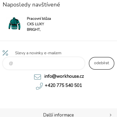
skladová manipulace, spedice, a
průmysl, l
Naposledy navštívené
Pracovní blůza
CXS LUXY
BRIGHT,
zeleno-černá
Slevy a novinky e-mailem
odebírat
info@workhouse.cz
+420 775 540 501
Další informace