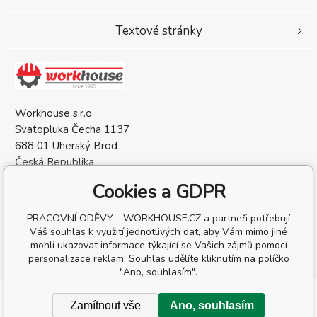
Textové stránky
Workhouse s.r.o.
Svatopluka Čecha 1137
688 01 Uherský Brod
Česká Republika
IČO: 05568137
Cookies a GDPR
DIČ: CZ05568137
PRACOVNÍ ODĚVY - WORKHOUSE.CZ a partneři potřebují
Váš souhlas k využití jednotlivých dat, aby Vám mimo jiné
mohli ukazovat informace týkající se Vašich zájmů pomocí
personalizace reklam. Souhlas udělíte kliknutím na políčko
"Ano, souhlasím".
Copyright © 2026 Workhouse s.r.o.
Zamítnout vše
Ano, souhlasím