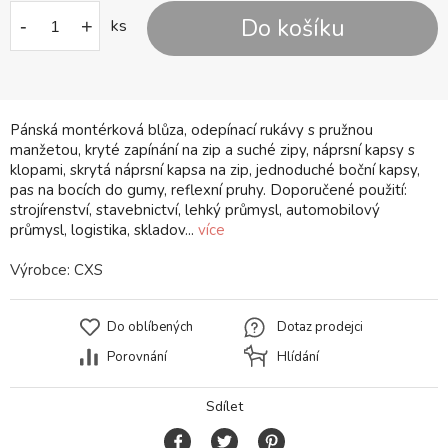
Do košíku
-
+
ks
Pánská montérková blůza, odepínací rukávy s pružnou
manžetou, kryté zapínání na zip a suché zipy, náprsní kapsy s
klopami, skrytá náprsní kapsa na zip, jednoduché boční kapsy,
pas na bocích do gumy, reflexní pruhy. Doporučené použití:
strojírenství, stavebnictví, lehký průmysl, automobilový
průmysl, logistika, skladov...
více
Výrobce:
CXS
Do oblíbených
Dotaz prodejci
Porovnání
Hlídání
Sdílet